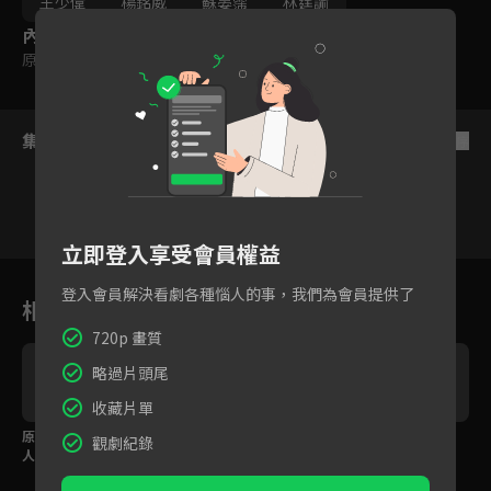
王少偉
楊銘威
蘇晏霈
林筳諭
內容標籤
原創
集數列表
反序
立即登入享受會員權益
22
23
24
25
26
27
2
登入會員解決看劇各種惱人的事，我們為會員提供了
相關花絮
720p 畫質
略過片頭尾
收藏片單
原來是騙人的！卻能讓
看見李齊汗流浹背，鍾
波霸和蘭花茶熱戀中！
觀劇紀錄
人帶來希望
欣凌蘇晏霈母女表情同
步了