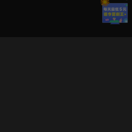
立即登入享受會員權益。
解鎖更多專屬功能，追劇更便利！
登入 / 註冊