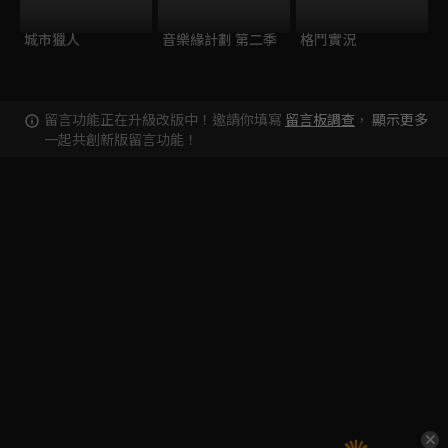
城市獵人
音樂緣計劃 第二季
格鬥實況
留言功能正在升級改版中！邀請你填寫
留言板調查
，
顯示更多
一起共創新版留言功能！