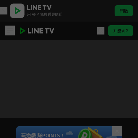
開啟
用 APP 免費看更精彩
升級VIP
我的婆婆怎麼那麼可愛2
目前未允許這部影片在你所在的地區播放
如有不便請見諒
Unmute
玩遊戲 賺POINTS！