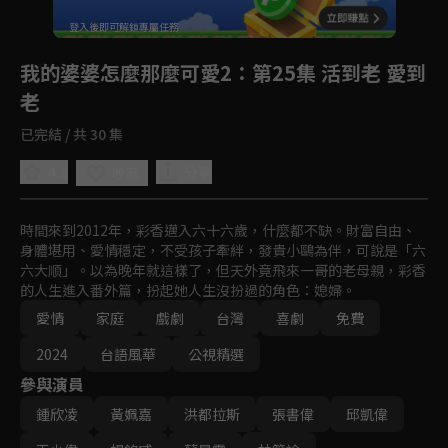
回首頁
登入後即可解鎖專屬任務
Play
我的婆婆怎麼那麼可愛2
：第25集 活到老 愛到
老
已完結 / 共 30 集
4.8
分享
收藏
時間來到2012年，彩香邁入六十六歲，什麼都不缺。財富自由、
身體堪用、愛情穩定，不受孩子牽絆，發貴小鷗為伴，可說是「六
六大順」。以為晚年就這樣了，但天外竟飛來一哥的老母親，彩香
的人生進入番外篇，扮起她人生沒扮過的角色：媳婦。
愛情
家庭
戲劇
台灣
喜劇
免費
2024
台語風華
公視精選
參與演員
鍾欣凌
黃姵嘉
洪都拉斯
張書偉
邱凱偉