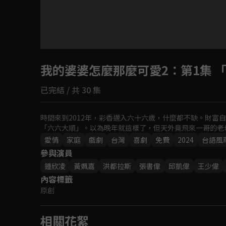
目前未允許這部影片在你所在的地區播放
我的婆婆怎麼那麼可愛2
如有不便請見諒
：第1集 
已完結 / 共 30 集
回首頁
時間來到2012年，彩香邁入六十六歲，什麼都不缺。財富
「六六大順」。以為晚年就這樣了，但天外竟飛來一哥的老
愛情
家庭
戲劇
台灣
喜劇
免費
2024
台語風
參與演員
鍾欣凌
黃姵嘉
洪都拉斯
張書偉
邱凱偉
王少偉
內容標籤
原創
相關花絮