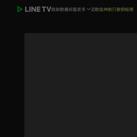
戲劇
動畫
綜藝
更多
活動
追神劇只要銅板價
我的婆婆怎麼那麼可愛2