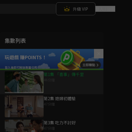
升級 VIP
登入 / 註冊
集數列表
玩遊戲 賺POINTS！
第1集 「喜事」傳千里
46分鐘
第2集 媳婦初體驗
47分鐘
第3集 吃力不討好
47分鐘