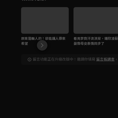
原來是騙人的！卻能讓人帶來
看見李齊汗流浹背，鍾欣凌蘇
希望
晏霈母女表情同步了
留言功能正在升級改版中！邀請你填寫
留言板調查