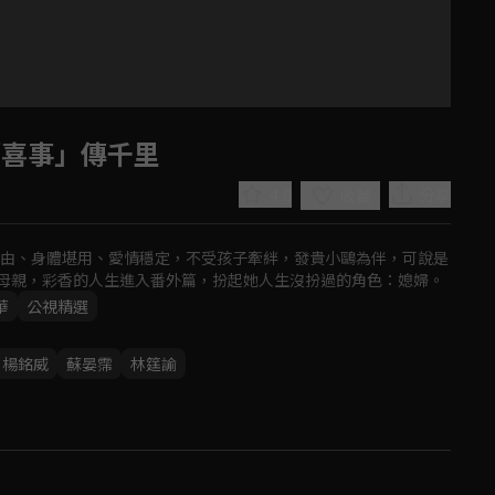
「喜事」傳千里
4.8
分享
收藏
自由、身體堪用、愛情穩定，不受孩子牽絆，發貴小鷗為伴，可說是
母親，彩香的人生進入番外篇，扮起她人生沒扮過的角色：媳婦。
華
公視精選
Play
楊銘威
蘇晏霈
林筳諭
Video