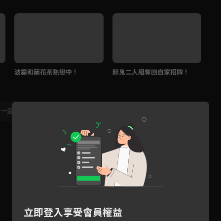
波霸和蘭花茶熱戀中！
醉鬼二人組奪回自家招牌！
和
欣
，一起共創新版留言功能！
顯示更多
立即登入享受會員權益