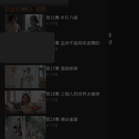
第15集 半斤八兩
好康資訊
47分鐘
7/21-8/20，盛夏追劇祭
升級VIP最優惠！獨家好
第16集 生命不是用來浪費的
戲看到飽
47分鐘
7月21日
-
8月20日
第17集 落跑新郎
47分鐘
第18集 三個人的世界太擁擠
47分鐘
第19集 鳩佔雀巢
47分鐘