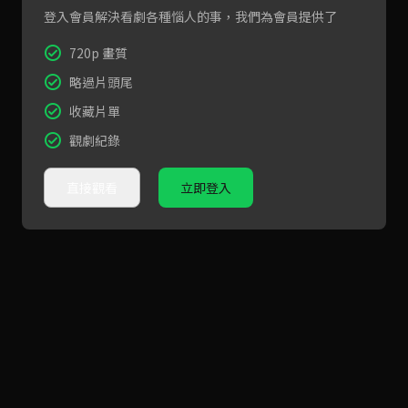
登入會員解決看劇各種惱人的事，我們為會員提供了
720p 畫質
略過片頭尾
收藏片單
觀劇紀錄
直接觀看
立即登入