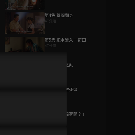
第4集 華麗翻身
47分鐘
為您推薦
第5集 肥水流入一哥田
47分鐘
超人力霸王銀河S
已完結 / 共 16 集
第6集 招牌之亂
47分鐘
第7集 殘酷生死簿
超人力霸王 X
47分鐘
已完結 / 共 24 集
第8集 台南混荷蘭？！
47分鐘
一夜新娘 第二季