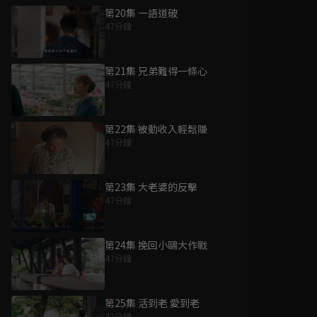
第20集 一語道破
47分鐘
第21集 兄弟難得一條心
47分鐘
第22集 被動收入輕鬆賺
47分鐘
第23集 大老婆的反擊
47分鐘
第24集 挽回小鷗大作戰
47分鐘
第25集 活到老 愛到老
47分鐘