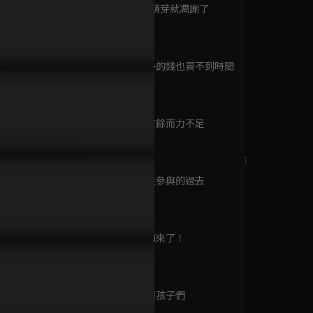
已完結 / 共 24 集
第9集 才剛萌芽就凋謝了
47分鐘
第10集 再多的錢也買不到時間
城市獵人
47分鐘
已完結 / 共 51 集
一婆的關係更靠近了！但鍾
王少偉不忍女兒吃苦，但她才
林筳諭楊銘
凌知道時間所剩不多了
不靠爸爸！
欣凌和孫女
第11集 心有餘而力不足
47分鐘
音樂緣計劃 第二季
已完結 / 共 20 集
第12集 我沒參與的過去
47分鐘
第13集 麻煩來了！
格鬥實況
46分鐘
已完結 / 共 12 集
第14集 巨嬰孩子們
46分鐘