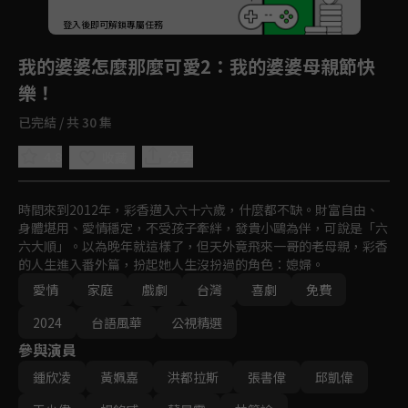
登入後即可解鎖專屬任務
Play
我的婆婆怎麼那麼可愛2
：我的婆婆母親節快
樂！
已完結 / 共 30 集
4.8
分享
收藏
時間來到2012年，彩香邁入六十六歲，什麼都不缺。財富自由、
身體堪用、愛情穩定，不受孩子牽絆，發貴小鷗為伴，可說是「六
六大順」。以為晚年就這樣了，但天外竟飛來一哥的老母親，彩香
的人生進入番外篇，扮起她人生沒扮過的角色：媳婦。
愛情
家庭
戲劇
台灣
喜劇
免費
2024
台語風華
公視精選
參與演員
鍾欣凌
黃姵嘉
洪都拉斯
張書偉
邱凱偉