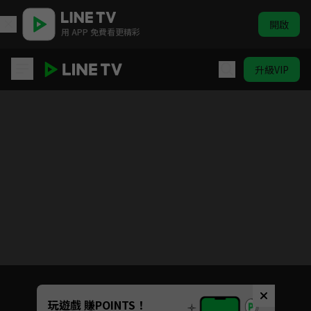
開啟
用 APP 免費看更精彩
升級VIP
我的婆婆怎麼那麼可愛2
Unmute
玩遊戲 賺POINTS！