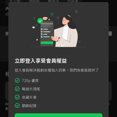
王少偉
楊銘威
蘇晏霈
林筳諭
內容標籤
原創
集數列表
反序
立即登入享受會員權益
1
2
3
4
5
6
登入會員解決看劇各種惱人的事，我們為會員提供了
相關花絮
720p 畫質
略過片頭尾
收藏片單
EP06預告：招牌被誰拿
我的婆婆母親節快樂！
預告：珍賀齋的招牌不
觀劇紀錄
走，來檳榔攤就知道？
見了！