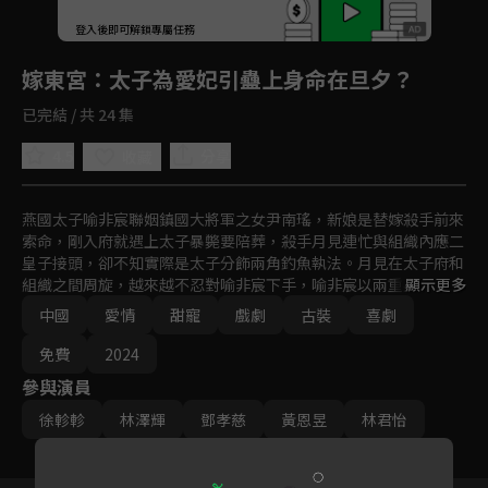
登入後即可解鎖專屬任務
Play
嫁東宮
：太子為愛妃引蠱上身命在旦夕？
已完結 / 共 24 集
4.5
分享
收藏
燕國太子喻非宸聯姻鎮國大將軍之女尹南瑤，新娘是替嫁殺手前來
索命，剛入府就遇上太子暴斃要陪葬，殺手月見連忙與組織內應二
皇子接頭，卻不知實際是太子分飾兩角釣魚執法。月見在太子府和
組織之間周旋，越來越不忍對喻非宸下手，喻非宸以兩重身份縱觀
顯示更多
全局，也越來越捨不得戳穿月見。
中國
愛情
甜寵
戲劇
古裝
喜劇
免費
2024
參與演員
徐軫軫
林澤輝
鄧孝慈
黃恩昱
林君怡