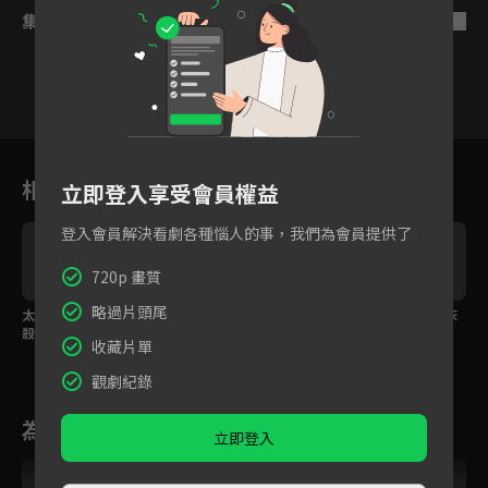
集數列表
反序
1
2
3
4
5
6
相關花絮
立即登入享受會員權益
登入會員解決看劇各種惱人的事，我們為會員提供了
720p 畫質
略過片頭尾
太子妃的腰間竟藏重重
太子為愛妃引蠱上身命
殺手王妃與負傷太子床
殺機？
在旦夕？
上互訴心意
收藏片單
觀劇紀錄
為您推薦
立即登入