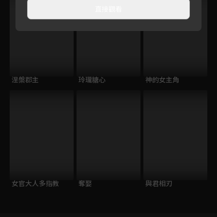
直接觀看
涅槃郡主
玲瓏糖心
神的女主角
女官大人多指教
奪娶
與君相刃