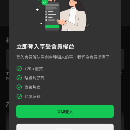
18
19
20
21
22
23
2
相關花絮
立即登入享受會員權益
登入會員解決看劇各種惱人的事，我們為會員提供了
720p 畫質
丁澤仁怒吻訴真心，意
終於在一起！林鹿張悅
瘋子我也喜歡！丁澤仁
略過片頭尾
外發現妻子離開原因？
楠婚禮淚吻彼此
甜吻告白宋伊人
收藏片單
觀劇紀錄
為您推薦
立即登入
直接觀看