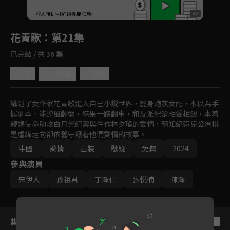
回首頁
登入後即可解鎖專屬任務
Play
花青歌
：第21集
已完結 / 共 36 集
4.7
分享
收藏
講述了女作家花青歌進入自己小説世界，變身炮灰女配，本以為手
握劇本、能逆風翻盤，結果一路翻車，和反派紀楚相愛相殺，本着
親媽使命助攻白月光紀雲與仵作林夕瑤的愛情，明知紀菀兒公冶棋
是虐線走向卻依舊守護着他們愛情的故事。
中國
愛情
古裝
懸疑
免費
2024
參與演員
宋伊人
孫祖君
丁澤仁
張悦楠
陳澤
集數列表
反序