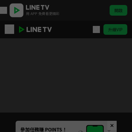
開啟
用 APP 免費看更精彩
升級VIP
花青歌
目前未允許這部影片在你所在的地區播放
如有不便請見諒
Unmute
參加任務賺 POINTS！