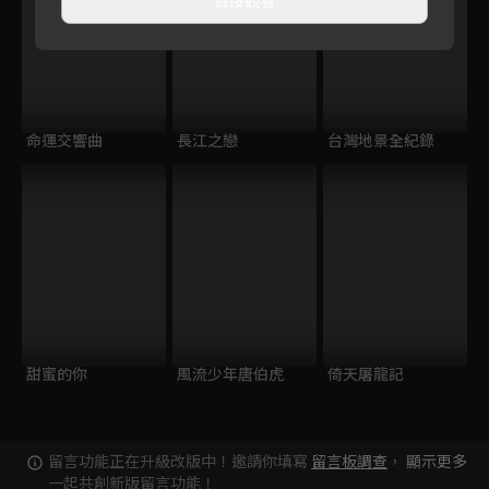
命運交響曲
長江之戀
台灣地景全紀錄
甜蜜的你
風流少年唐伯虎
倚天屠龍記
留言功能正在升級改版中！邀請你填寫
留言板調查
，
顯示更多
一起共創新版留言功能！