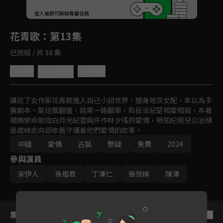
回首頁
登入後即可解鎖專屬任務
Play
花青歌
：第13集
已完結 / 共 36 集
4.7
分享
收藏
講述了女作家花青歌進入自己小説世界，變身炮灰女配，本以為手
握劇本、能逆風翻盤，結果一路翻車，和反派紀楚相愛相殺，本着
親媽使命助攻白月光紀雲與仵作林夕瑤的愛情，明知紀菀兒公冶棋
是虐線走向卻依舊守護着他們愛情的故事。
中國
愛情
古裝
懸疑
免費
2024
參與演員
宋伊人
孫祖君
丁澤仁
張悦楠
陳澤
集數列表
反序