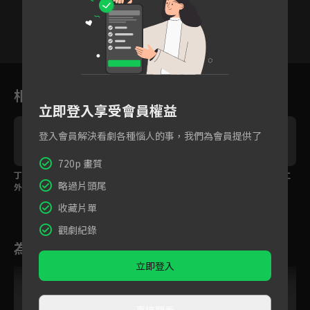
10
11
12
13
14
15
1
相關花絮
立即登入享受會員權益
登入會員解決看劇各種惱人的事，我們為會員提供了
720p 畫質
丁澤仁怒吻訴真心，意
終於在一起！林鹿張悅
瘋子我也喜歡！丁澤仁
略過片頭尾
外發現妻子離開原因？
楠婚禮淚吻彼此
甜吻告白宋伊人
收藏片單
觀劇紀錄
為您推薦
立即登入
直接觀看