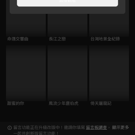
命運交響曲
長江之戀
台灣地景全紀錄
甜蜜的你
風流少年唐伯虎
倚天屠龍記
留言功能正在升級改版中！邀請你填寫
留言板調查
，
顯示更多
一起共創新版留言功能！