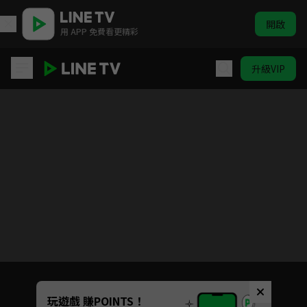
開啟
用 APP 免費看更精彩
升級VIP
花青歌
目前未允許這部影片在你所在的地區播放
如有不便請見諒
Unmute
玩遊戲 賺POINTS！