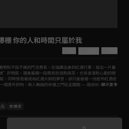
爆棚 你的人和時間只屬於我
4.4
分享
收藏
聰明和不屈不撓的鬥志勇氣，在強調出身的紅酒行業，殺出一片屬
總”許明辰，隨後展開一段既有別扭和搞笑，也有浪漫和心動的戀
天賦，同時懷抱著成為紅酒大師的夢想，卻只能做著一份超市紅酒促
。一個意外的吻，兩人聯絡的命運之門從此開啟——陸紛紛的吻成為
顯示更多
Play
凱元
李博洋
Video