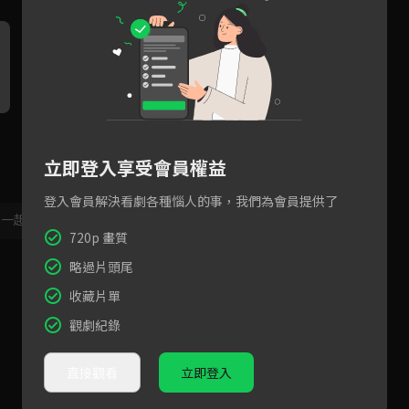
逆齡霸總丟直球好會撩
嘉羿金子璇獨處一室 醉後有意
我
外
總
立即登入享受會員權益
登入會員解決看劇各種惱人的事，我們為會員提供了
，一起共創新版留言功能！
顯示更多
720p 畫質
略過片頭尾
收藏片單
觀劇紀錄
直接觀看
立即登入