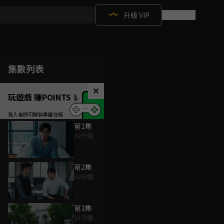
升級 VIP
登入 / 註冊
集數列表
玩遊戲 賺POINTS！
第1集
32分鐘
第2集
30分鐘
第3集
31分鐘