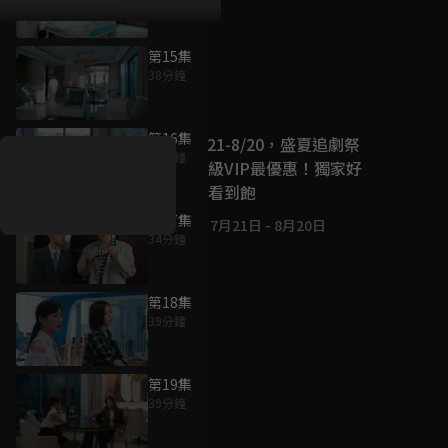
第15集
38分鐘
好康資訊
第16集
7/21-8/20，盛夏追劇祭
34分鐘
升級VIP最優惠！獨家好
戲看到飽
第17集
7月21日
-
8月20日
34分鐘
第18集
39分鐘
第19集
39分鐘