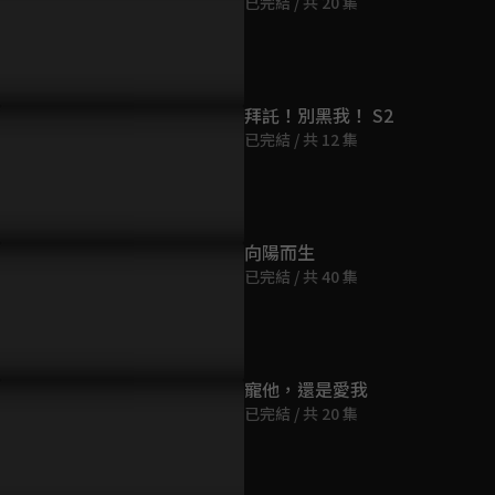
已完結 / 共 20 集
第9集
35分鐘
第10集
拜託！別黑我！ S2
33分鐘
已完結 / 共 12 集
需要每天跟你接吻！怪病霸
強簽親吻契約？
第11集
34分鐘
向陽而生
已完結 / 共 40 集
第12集
36分鐘
第13集
寵他，還是愛我
33分鐘
已完結 / 共 20 集
第14集
35分鐘