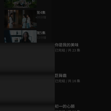
第4集
30分鐘
為您推薦
第5集
32分鐘
你是我的美味
已完結 / 共 23 集
第6集
33分鐘
第7集
巨舞霸
32分鐘
已完結 / 共 16 集
第8集
34分鐘
初一的心願