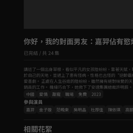
你好，我的對面男友
：嘉羿佔有慾
已完結 / 共 24 集
講述了一個出身草根，看似平凡的女孩陸紛紛，靠著天賦，
於自己的天地，並遇上了患有怪病，性格也古怪的“逆齡霸
愛喜劇。 正處在人生谷底的陸紛紛，雖然擁有絕對味覺的
銷員的工作。 機緣巧合下，她救下了安達集團總裁許明辰
了許明辰返老還童怪病唯一的“解藥”。
中國
愛情
甜寵
職場
免費
2023
參與演員
嘉羿
金子璇
范曉東
吳明晶
杜厚佳
陳依琪
高
相關花絮