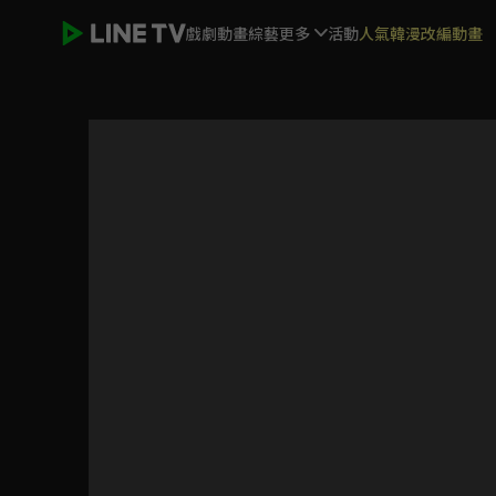
戲劇
動畫
綜藝
更多
活動
人氣韓漫改編動畫
你好，我的對面男友