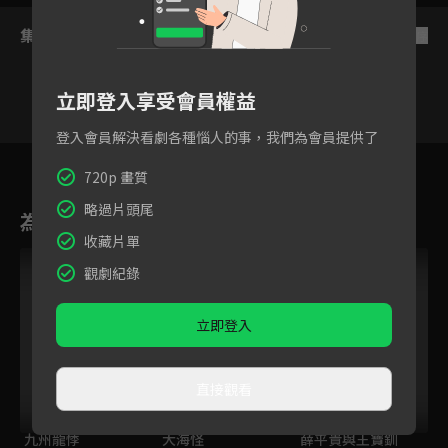
集數列表
反序
立即登入享受會員權益
登入會員解決看劇各種惱人的事，我們為會員提供了
1
2
3
4
5
6
720p 畫質
略過片頭尾
為您推薦
收藏片單
VIP
VIP
觀劇紀錄
立即登入
直接觀看
九州龍悸
大海怪
薛平貴與王寶釧