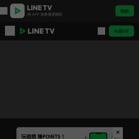
開啟
用 APP 免費看更精彩
升級VIP
聊齋
目前未允許這部影片在你所在的地區播放
如有不便請見諒
Unmute
玩遊戲 賺POINTS！