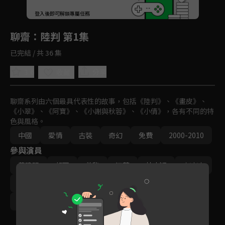
回首頁
登入後即可解鎖專屬任務
Play
聊齋
：陸判 第1集
已完結 / 共 36 集
3.6
分享
收藏
聊齋系列由六個最具代表性的故事，包括《陸判》、《畫皮》、
《小翠》、《阿寶》、《小謝與秋蓉》、《小倩》，各有不同的特
色與風格。
中國
愛情
古裝
奇幻
免費
2000-2010
參與演員
黃曉明
胡可
曾黎
江華
林志穎
李冰冰
袁弘
楊丞琳
TAE
唐寧
霍思燕
胡歌
楊冪