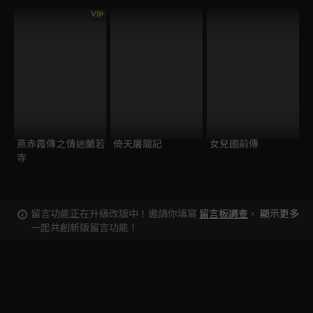
VIP
燕赤霞傳之情迷蘭若
倚天屠龍記
女兒國前傳
寺
留言功能正在升級改版中！邀請你填寫
留言板調查
，
顯示更多
一起共創新版留言功能！