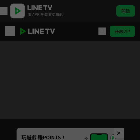
開啟
用 APP 免費看更精彩
升級VIP
步步驚情
目前未允許這部影片在你所在的地區播放
如有不便請見諒
Unmute
玩遊戲 賺POINTS！