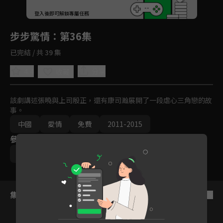
回首頁
登入後即可解鎖專屬任務
Play
步步驚情
：第36集
已完結 / 共 39 集
4.4
分享
收藏
該劇講述張曉與上司殷正，還有康司瀚展開了一段虐心三角戀的故
事。
中國
愛情
免費
2011-2015
參與演員
吳奇隆
劉詩詩
孫藝洲
蔣勁夫
劉松仁
集數列表
反序