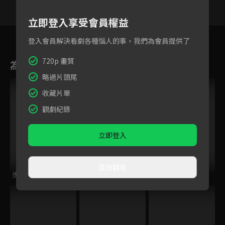
立即登入享受會員權益
33
34
35
36
37
38
3
登入會員解決看劇各種惱人的事，我們為會員提供了
720p 畫質
為您推薦
略過片頭尾
收藏片單
觀劇紀錄
立即登入
直接觀看
步步驚心
英雄訣
下個路口遇見你