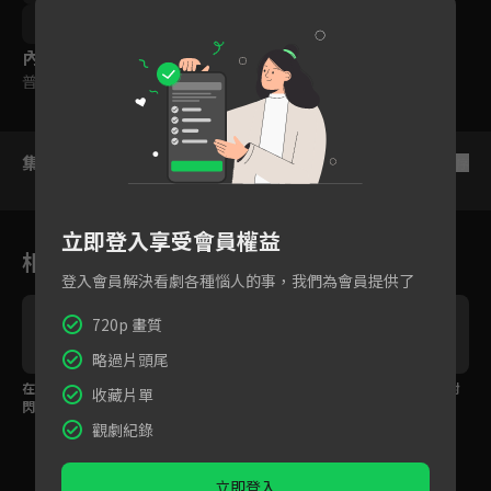
Jonathan
Patricia
內容標籤
普遍級
集數列表
反序
立即登入享受會員權益
相關花絮
登入會員解決看劇各種惱人的事，我們為會員提供了
720p 畫質
略過片頭尾
在亨和智媛公開大放
約會氣氛超浪漫，世勝
在亨一臉懵，初雅的對
收藏片單
閃，旁人都是電燈泡
好像被哲賢吸引了？！
象跟想的不一樣！
觀劇紀錄
立即登入