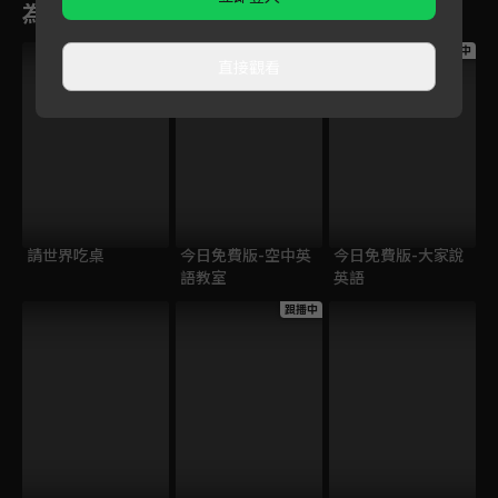
為您推薦
跟播中
跟播中
跟播中
直接觀看
請世界吃桌
今日免費版-空中英
今日免費版-大家說
語教室
英語
跟播中