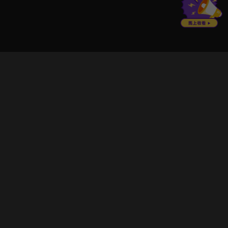
立即登入享受會員權益。
解鎖更多專屬功能，追劇更便利！
登入 / 註冊