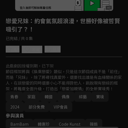
登入後即可解鎖專屬任務
Play
戀愛兄妹
：約會氣氛超浪漫，世勝好像被哲賢
吸引了？！
已完結 / 共 0 集
4.8
分享
收藏
此戲劇因授權到期，已下架
節目框架將與《換乘戀愛》類似，只是這次節目成員不是「前任」
而是「兄妹」，除了將尋找真愛外，還要找出誰是有血緣關係的家
人，在談戀愛的同時還要小心不能得罪他人，跳脫現有戀綜的框
架，將難度全面升級，打造出「戀愛加親情」的全新實境秀！
青春
家庭
韓國
偶像
綜藝
實境
2024
部分免費
VIP會員
參與演員
BamBam
韓惠珍
Code Kunst
薇娟