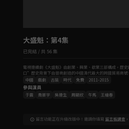
目前未允許這部影片在你所在的地區播放
大盛魁
：第4集
如有不便請見諒
已完結 / 共 56 集
回首頁
電視連續劇《大盛魁》由創業、興業、歇業三部構成，歷史
口”歷史背景下由晉商創造的中國清代最大的跨國貿易商號
中國
戲劇
古裝
時代
免費
2011-2015
參與演員
于震
喬振宇
吳連生
周顯欣
午馬
王繪春
留言功能正在升級改版中！邀請你填寫
留言板調查