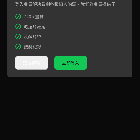
登入會員解決看劇各種惱人的事，我們為會員提供了
720p 畫質
略過片頭尾
收藏片單
觀劇紀錄
直接觀看
立即登入