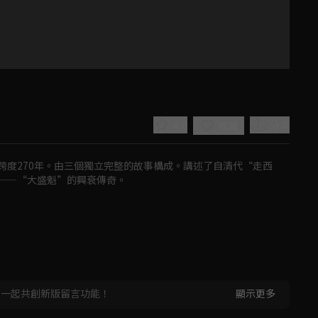
4.0
分享
收藏
跨度270年。由三個獨立完整的故事構成。講述了自清代“走西
——“大盛魁”的興衰傳奇。
Play
Video
，一起共創新版留言功能！
顯示更多