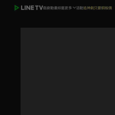
戲劇
動畫
綜藝
更多
活動
追神劇只要銅板價
大盛魁