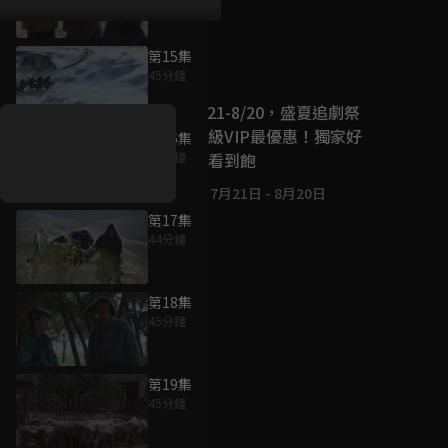
第15集
好康資訊
45分鐘
7/21-8/20，盛夏追劇祭
升級VIP最優惠！獨家好
第16集
戲看到飽
45分鐘
7月21日
-
8月20日
第17集
44分鐘
第18集
45分鐘
第19集
45分鐘