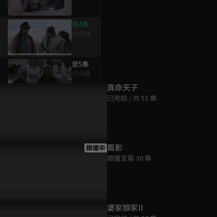
第4集
45分鐘
為您推薦
第5集
45分鐘
真命天子
已完結 / 共 51 集
第6集
45分鐘
第7集
風影
跟播中
45分鐘
跟播至第 30 集
第8集
44分鐘
婆家娘家II