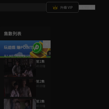
升級 VIP
登入 / 註冊
集數列表
玩遊戲 賺POINTS！
第1集
45分鐘
第2集
45分鐘
第3集
45分鐘