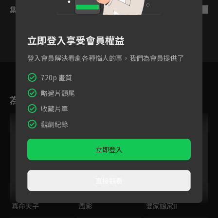
集數列表
反序
立即登入享受會員權益
登入會員解決看劇各種惱人的事，我們為會員提供了
46
47
48
49
50
51
5
720p 畫質
略過片頭尾
為您推薦
收藏片單
跟播中
觀劇紀錄
立即登入
直接觀看
真命天子
風影
婆家娘家II