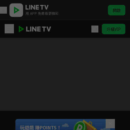
開啟
用 APP 免費看更精彩
升級VIP
大盛魁
目前未允許這部影片在你所在的地區播放
如有不便請見諒
Unmute
玩遊戲 賺POINTS！