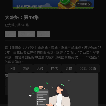
回首頁
登入後即可解鎖專屬任務
Play
大盛魁
：第49集
已完結 / 共 56 集
4.0
分享
收藏
電視連續劇《大盛魁》由創業、興業、歇業三部構成，歷史跨度27
0年。由三個獨立完整的故事構成。講述了自清代“走西口”歷史
背景下由晉商創造的中國清代最大的跨國貿易商號——“大盛魁”
的興衰傳奇。
中國
戲劇
古裝
時代
免費
2011-2015
參與演員
于震
喬振宇
吳連生
周顯欣
午馬
王繪春