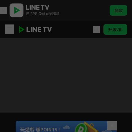
開啟
用 APP 免費看更精彩
升級VIP
大盛魁
目前未允許這部影片在你所在的地區播放
如有不便請見諒
Unmute
玩遊戲 賺POINTS！