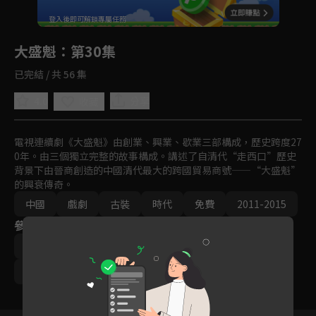
回首頁
登入後即可解鎖專屬任務
Play
大盛魁
：第30集
已完結 / 共 56 集
4.0
分享
收藏
電視連續劇《大盛魁》由創業、興業、歇業三部構成，歷史跨度27
0年。由三個獨立完整的故事構成。講述了自清代“走西口”歷史
背景下由晉商創造的中國清代最大的跨國貿易商號——“大盛魁”
的興衰傳奇。
中國
戲劇
古裝
時代
免費
2011-2015
參與演員
于震
喬振宇
吳連生
周顯欣
午馬
王繪春