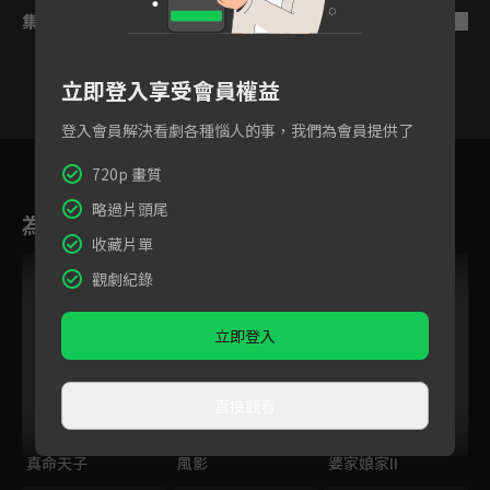
集數列表
反序
立即登入享受會員權益
登入會員解決看劇各種惱人的事，我們為會員提供了
27
28
29
30
31
32
3
720p 畫質
略過片頭尾
為您推薦
收藏片單
跟播中
觀劇紀錄
立即登入
直接觀看
真命天子
風影
婆家娘家II