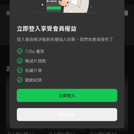
集數列表
反序
立即登入享受會員權益
登入會員解決看劇各種惱人的事，我們為會員提供了
1
2
3
4
5
6
7
720p 畫質
略過片頭尾
為您推薦
收藏片單
觀劇紀錄
立即登入
直接觀看
凡人修仙傳 S2
凡人修仙傳 S3
凡人修仙傳 S4