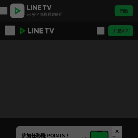
開啟
用 APP 免費看更精彩
升級VIP
凡人修仙傳 S1
目前未允許這部影片在你所在的地區播放
如有不便請見諒
Unmute
參加任務賺 POINTS！