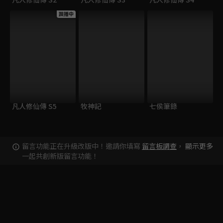
跟播中
凡人修仙傳 S5
牧神記
七侯筆錄
留言功能正在升級改版中！邀請你填寫
留言板調查
，
顯示更多
一起共創新版留言功能！