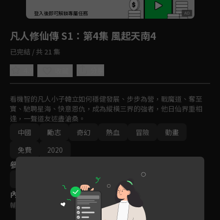
回首頁
登入後即可解鎖專屬任務
Play
凡人修仙傳 S1
：第4集 風起天南4
已完結 / 共 21 集
4.9
分享
收藏
看機智的凡人小子韓立如何穩健發展、步步為營，戰魔道、奪至
寶、馳聘星海、快意恩仇，成為縱橫三界的強者，他日仙界重相
逢，一聲道友述盡滄桑。
中國
勵志
奇幻
熱血
冒險
動畫
免費
2020
參與演員
王裕仁
伍鎮焯
內容標籤
輔導十五歲級