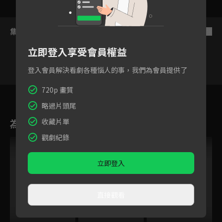
集數列表
反序
立即登入享受會員權益
登入會員解決看劇各種惱人的事，我們為會員提供了
720p 畫質
5
6
7
8
9
10
11
略過片頭尾
為您推薦
收藏片單
觀劇紀錄
立即登入
直接觀看