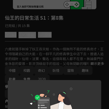
回首頁
登入後即可解鎖專屬任務
Play
仙王的日常生活 S1
：第8集
已完結 / 共 15 集
4.8
分享
收藏
六歲就隨手幹掉了妖王吞天蛤，作為一個無所不能的修真奇才，王
令得隱藏自己的大能，在一群平凡的修真學生中活下去。普通人追
求的錢財，仙術，法寶，聲名，這個年輕人都不在意。無論豪門千
金孫蓉的愛慕，影流頂級殺手的狙殺，父母無間斷的囉嗦，都無法
顯示更多
阻止他對乾脆麵的追求。這樣的他，和四個隊友一起在論劍比賽中
中國
校園
奇幻
妖怪
冒險
趣味
遭遇豪門高校的挑戰，而之前暗殺失敗的影流魔女教主江流影也不
放棄的摻合了進來。王令會碾壓對手？還是低調的躺倒裝死？
動畫
免費
2020
參與演員
李豪凌
內容標籤
輔導十五歲級