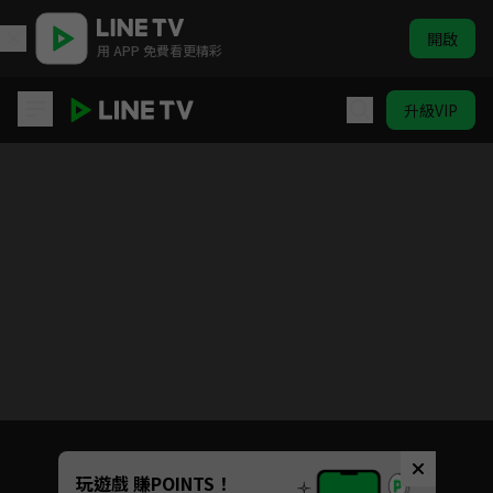
開啟
用 APP 免費看更精彩
升級VIP
仙王的日常生活 S1
目前未允許這部影片在你所在的地區播放
如有不便請見諒
Unmute
玩遊戲 賺POINTS！