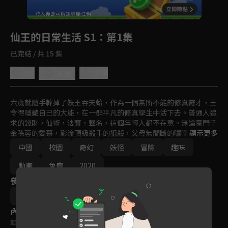
回首頁
登入後即可解鎖專屬任務
Play
仙王的日常生活 S1
：第1集
已完結 / 共 15 集
4.8
分享
收藏
六歲就隨手幹掉了妖王吞天蛤，作為一個無所不能的修真奇才，王
令得隱藏自己的大能，在一群平凡的修真學生中活下去。普通人追
求的錢財，仙術，法寶，聲名，這個年輕人都不在意。無論豪門千
金孫蓉的愛慕，影流頂級殺手的狙殺，父母無間斷的囉嗦，都無法
顯示更多
阻止他對乾脆麵的追求。這樣的他，和四個隊友一起在論劍比賽中
中國
校園
奇幻
妖怪
冒險
趣味
遭遇豪門高校的挑戰，而之前暗殺失敗的影流魔女教主江流影也不
放棄的摻合了進來。王令會碾壓對手？還是低調的躺倒裝死？
動畫
免費
2020
參與演員
李豪凌
內容標籤
輔導十五歲級