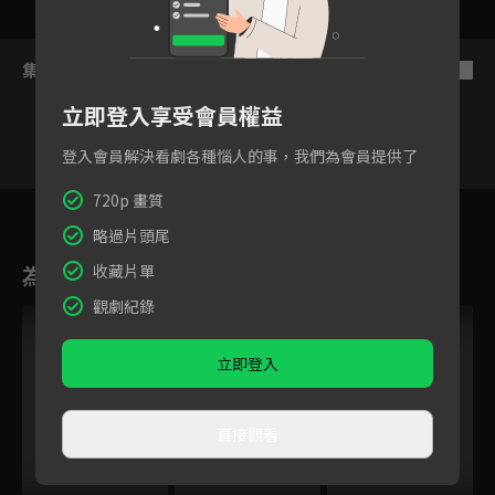
集數列表
反序
立即登入享受會員權益
登入會員解決看劇各種惱人的事，我們為會員提供了
720p 畫質
1
2
3
4
5
6
略過片頭尾
為您推薦
收藏片單
觀劇紀錄
立即登入
直接觀看