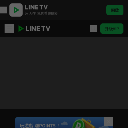
開啟
用 APP 免費看更精彩
升級VIP
仙王的日常生活 S1
目前未允許這部影片在你所在的地區播放
如有不便請見諒
Unmute
玩遊戲 賺POINTS！