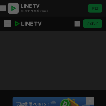
開啟
用 APP 免費看更精彩
升級VIP
仙王的日常生活 S1
目前未允許這部影片在你所在的地區播放
如有不便請見諒
Unmute
玩遊戲 賺POINTS！