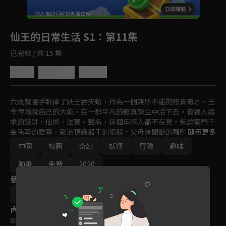
回首頁
登入後即可解鎖專屬任務
Play
仙王的日常生活 S1
：第11集
已完結 / 共 15 集
4.8
分享
收藏
六歲就隨手幹掉了妖王吞天蛤，作為一個無所不能的修真奇才，王
令得隱藏自己的大能，在一群平凡的修真學生中活下去。普通人追
求的錢財，仙術，法寶，聲名，這個年輕人都不在意。無論豪門千
金孫蓉的愛慕，影流頂級殺手的狙殺，父母無間斷的囉嗦，都無法
顯示更多
阻止他對乾脆麵的追求。這樣的他，和四個隊友一起在論劍比賽中
中國
校園
奇幻
妖怪
冒險
趣味
遭遇豪門高校的挑戰，而之前暗殺失敗的影流魔女教主江流影也不
放棄的摻合了進來。王令會碾壓對手？還是低調的躺倒裝死？
動畫
免費
2020
參與演員
李豪凌
內容標籤
輔導十五歲級