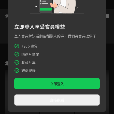
集數列表
反序
立即登入享受會員權益
登入會員解決看劇各種惱人的事，我們為會員提供了
720p 畫質
8
9
10
11
12
13
1
略過片頭尾
為您推薦
收藏片單
觀劇紀錄
立即登入
直接觀看