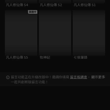
凡人修仙傳 S4
凡人修仙傳 S2
凡人修仙傳 S1
跟播中
凡人修仙傳 S5
牧神記
七侯筆錄
留言功能正在升級改版中！邀請你填寫
留言板調查
，
顯示更多
一起共創新版留言功能！