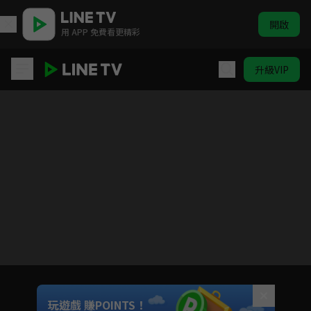
開啟
用 APP 免費看更精彩
升級VIP
凡人修仙傳 S3
目前未允許這部影片在你所在的地區播放
如有不便請見諒
Unmute
玩遊戲 賺POINTS！