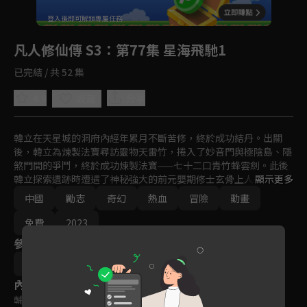
回首頁
登入後即可解鎖專屬任務
Play
凡人修仙傳 S3
：第77集 星海飛馳1
已完結 / 共 52 集
4.9
分享
收藏
韓立在天星城的洞府內經年累月不斷苦修，終於成功結丹。出關
後，韓立為煉製法寶尋訪靈物天雷竹，捲入了妙音門與極陰島、隱
煞門間的爭鬥，終於成功煉製法寶——七十二口青竹蜂雲劍。此後
韓立探索遺跡時遭遇了神秘強大的前元嬰期修士玄骨上人，並聽到
顯示更多
了虛天殿的傳說。上古遺跡虛天殿每三百年開啟一次，唯有持有
中國
勵志
奇幻
熱血
冒險
動畫
「虛天殘圖」方能尋到位置。韓立意識到此前得到的某張地圖極有
可能是虛天殘圖之一，於是打定主意去虛天殿尋找機緣。
免費
2023
參與演員
王裕仁
林宇昂
內容標籤
輔導十五歲級