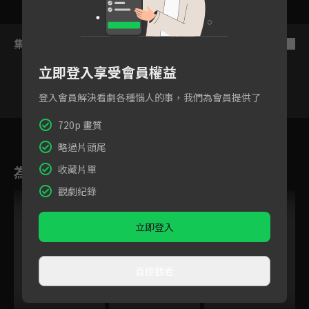
集數列表
反序
立即登入享受會員權益
登入會員解決看劇各種惱人的事，我們為會員提供了
720p 畫質
74
75
76
77
78
79
80
略過片頭尾
為您推薦
收藏片單
觀劇紀錄
立即登入
直接觀看