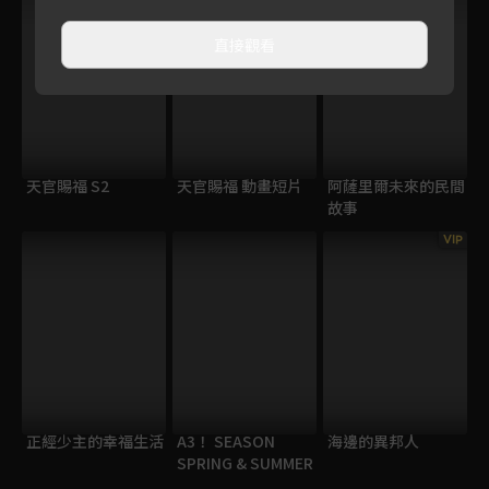
直接觀看
天官賜福 S2
天官賜福 動畫短片
阿薩里爾未來的民間
故事
VIP
正經少主的幸福生活
A3！ SEASON
海邊的異邦人
SPRING & SUMMER