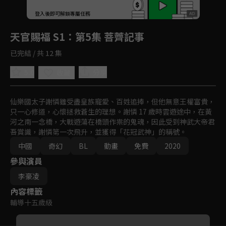
回首頁
登入後即可解鎖專屬任務
Play
天官賜福 S1
：第5集 菩薺記事
已完結 / 共 12 集
5.0
分享
收藏
仙樂國太子謝憐雖受盡皇族寵愛、百姓追捧，但他無意王權富貴，
只一心修道，心懷拯救蒼生的理想。謝憐 17 歲時雲遊途中，在黃
河之南一念橋，大戰遊蕩在橋頭作祟的鬼魂，因此受到神武大帝君
吾賞識，謝憐第一次飛升，並獲得「花冠武神」的稱號。
中國
奇幻
BL
動畫
免費
2020
參與演員
李豪凌
內容標籤
輔導十五歲級