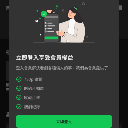
集數列表
反序
2
3
4
5
6
7
8
相關花絮
立即登入享受會員權益
登入會員解決看劇各種惱人的事，我們為會員提供了
720p 畫質
預告：此去一帆風順，
略過片頭尾
天官賜福、百無禁忌
收藏片單
觀劇紀錄
為您推薦
立即登入
跟播中