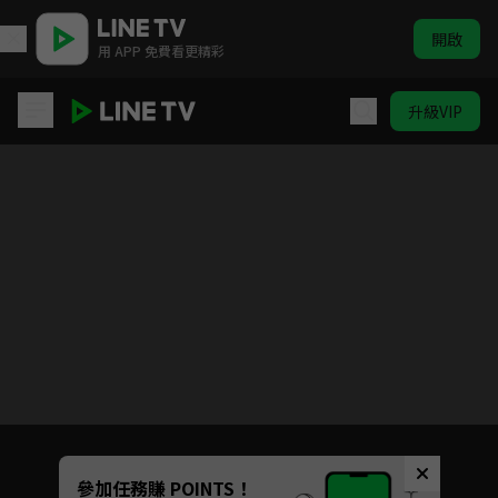
開啟
用 APP 免費看更精彩
升級VIP
天官賜福 S1
目前未允許這部影片在你所在的地區播放
如有不便請見諒
Unmute
參加任務賺 POINTS！