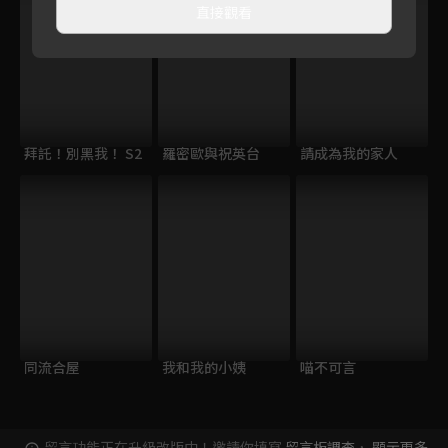
直接觀看
拜託！別黑我！ S2
羅密歐與祝英台
請成為我的家人
同流合屋
我和我的小姨
喵不可言
留言功能正在升級改版中！邀請你填寫
留言板調查
，
顯示更多