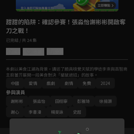
登入後即可解鎖專屬任務
Play
甜甜的陷阱
：確認參賽！張淼怡謝彬彬開啟奪
刀之戰！
已完結 / 共 24 集
4.8
分享
收藏
本劇以美食江湖為背景，講述了頗具嗅覺天賦的學徒李柰與高智商
主廚薑芥展開一段美食對決「貓鼠過招」的故事。
中國
愛情
戲劇
劇情
免費
2024
參與演員
謝彬彬
張淼怡
田栩寧
彭雅琦
徐揚灝
謝心
李書漫
楊旻詠
史超