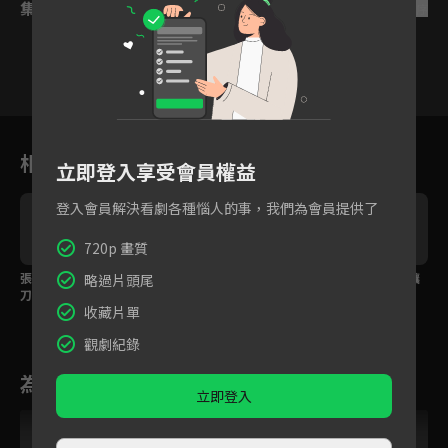
集數列表
反序
1
2
3
4
5
6
相關花絮
立即登入享受會員權益
登入會員解決看劇各種惱人的事，我們為會員提供了
720p 畫質
張淼怡成功拿回師傅的
確認參賽！張淼怡謝彬
張淼怡的蘿蔔牛肉湯讓
略過片頭尾
刀，卻被懷疑比賽作
彬開啟奪刀之戰！
謝彬彬哽咽憶父
收藏片單
假？
觀劇紀錄
為您推薦
立即登入