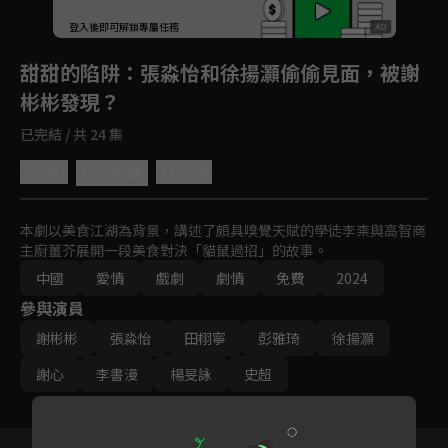
登入後即可解鎖專屬任務
Play
甜甜的陷阱
：張淼怡和徐揚灝偷偷見面，被謝
彬彬發現？
已完結 / 共 24 集
4.8
分享
收藏
本劇以美食江湖為背景，講述了頗具嗅覺天賦的學徒李柰與高智商
主廚薑芥展開一段美食對決「貓鼠過招」的故事。
中國
愛情
戲劇
劇情
免費
2024
參與演員
謝彬彬
張淼怡
田栩寧
彭雅琦
徐揚灝
謝心
李書漫
楊旻詠
史超