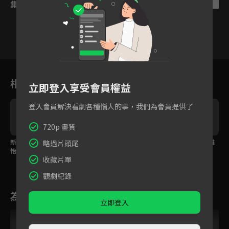
集數列表
反序
1
2
3
4
5
6
相關花絮
立即登入享受會員權益
登入會員解決看劇各種惱人的事，我們為會員提供了
720p 畫質
新年快樂！謝彬彬張淼
張淼怡和徐揚灝偷偷見
你是不是喜歡我？彭雅
略過片頭尾
怡同床共枕啦！
面，被謝彬彬發現？
琦不回家甜吻田栩寧
收藏片單
觀劇紀錄
為您推薦
立即登入