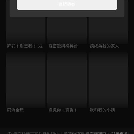
直接觀看
拜託！別黑我！ S2
羅密歐與祝英台
請成為我的家人
同流合屋
遇見你，真香！
我和我的小姨
留言功能正在升級改版中！邀請你填寫
留言板調查
，
顯示更多