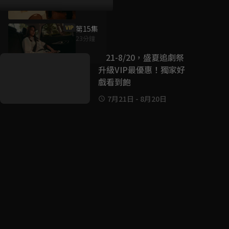
VIP
第15集
好康資訊
23分鐘
7/21-8/20，盛夏追劇祭
升級VIP最優惠！獨家好
戲看到飽
7月21日
-
8月20日