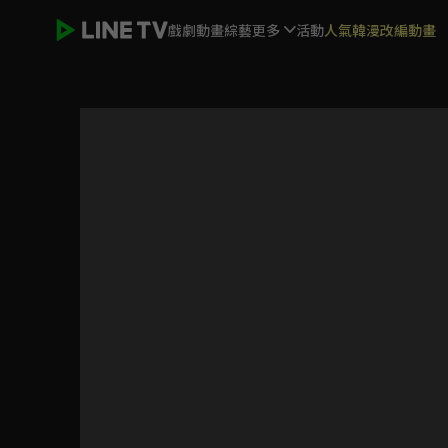
戲劇
動畫
綜藝
更多
活動
人氣韓漫改編動畫
黑金丑島君 日劇版外傳─黑金犀原小姐