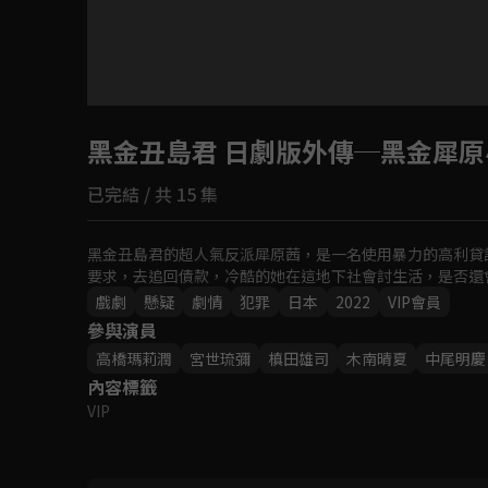
目前未允許這部影片在你所在的地區播放
黑金丑島君 日劇版外傳─黑金犀原
如有不便請見諒
已完結 / 共 15 集
回首頁
黑金丑島君的超人氣反派犀原茜，是一名使用暴力的高利貸
要求，去追回債款，冷酷的她在這地下社會討生活，是否還
戲劇
懸疑
劇情
犯罪
日本
2022
VIP會員
參與演員
高橋瑪莉潤
宮世琉彌
槙田雄司
木南晴夏
中尾明慶
內容標籤
VIP