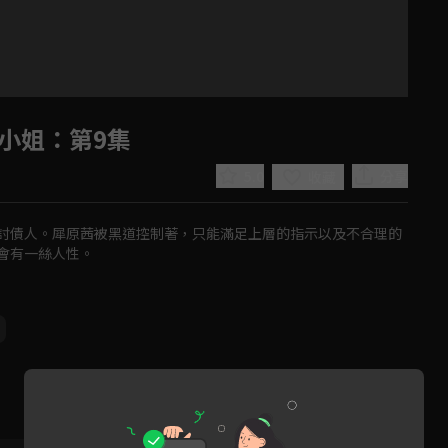
小姐
：第9集
5.0
分享
收藏
討債人。犀原茜被黑道控制著，只能滿足上層的指示以及不合理的
會有一絲人性。
Play
Video