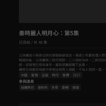
目前未允許這部影片在你所在的地區播放
秦時麗人明月心
如有不便請見諒
：第5集
已完結 / 共 48 集
回首頁
公孫麗自小與兩位師兄跟隨爺爺習武，偶遇少年嬴政遭人欺
戰國紛亂，公孫麗與二師兄相戀，二人相依為命。二師兄因
姬，卻發現已懷有身孕，嬴政替麗姬瞞下此事。

麗姬在與嬴政相處中發現這個男人細膩、不為人知的一面，
良贏得尊重，感化身邊每個人，終以德服人成為後宮之主。
中國
愛情
古裝
時代
免費
2017
參與演員
迪麗熱巴
張彬彬
李泰
劉暢
張璇