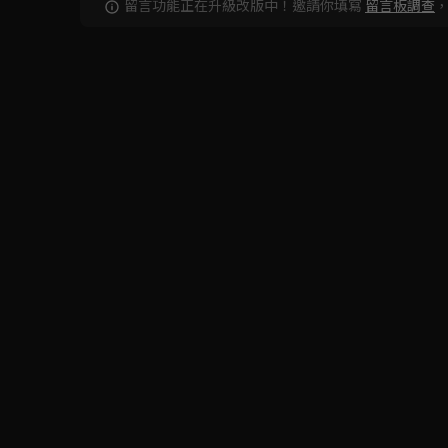
留言功能正在升級改版中！邀請你填寫
留言板調查