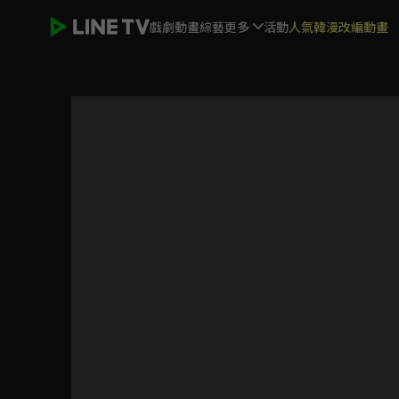
戲劇
動畫
綜藝
更多
活動
人氣韓漫改編動畫
秦時麗人明月心