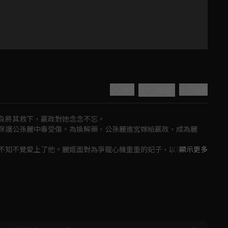
4.5
分享
收藏
負將其救下，嬴政對她念念不忘。

保護公孫麗中毒受傷。為換解藥，公孫麗進宮嫁給嬴政，成為麗
不知不覺愛上了他。麗姬面對為爭寵心機重重的妃子，以聰慧和善
顯示更多
Play
Video