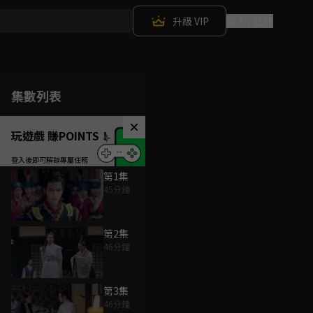
升級 VIP
登入 / 註冊
集數列表
玩遊戲 賺POINTS！
第1集
45分鐘
第2集
46分鐘
第3集
46分鐘