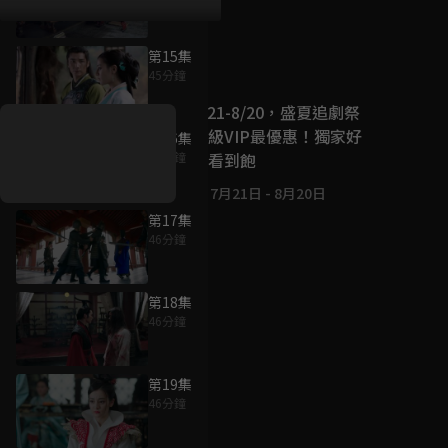
第15集
好康資訊
45分鐘
7/21-8/20，盛夏追劇祭
升級VIP最優惠！獨家好
第16集
戲看到飽
45分鐘
7月21日
-
8月20日
第17集
46分鐘
第18集
46分鐘
第19集
46分鐘