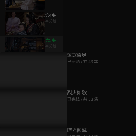
第4集
46分鐘
為您推薦
第5集
46分鐘
紫釵奇緣
已完結 / 共 43 集
第6集
46分鐘
第7集
烈火如歌
46分鐘
已完結 / 共 52 集
第8集
46分鐘
時光傾城