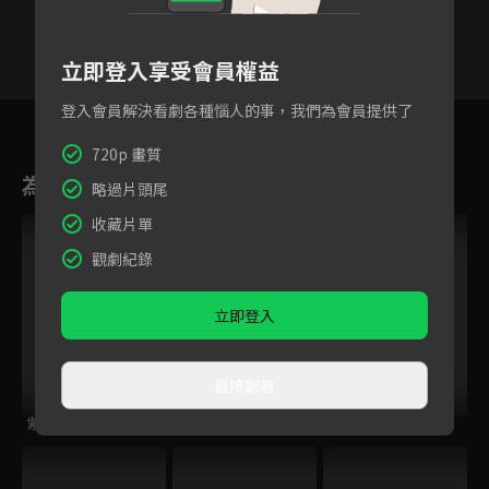
立即登入享受會員權益
登入會員解決看劇各種惱人的事，我們為會員提供了
30
31
32
33
34
35
3
720p 畫質
為您推薦
略過片頭尾
收藏片單
觀劇紀錄
立即登入
直接觀看
紫釵奇緣
烈火如歌
時光傾城