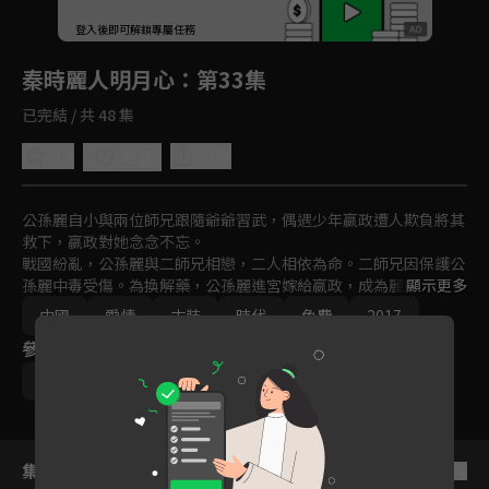
回首頁
登入後即可解鎖專屬任務
Play
秦時麗人明月心
：第33集
已完結 / 共 48 集
4.5
分享
收藏
公孫麗自小與兩位師兄跟隨爺爺習武，偶遇少年嬴政遭人欺負將其
救下，嬴政對她念念不忘。

戰國紛亂，公孫麗與二師兄相戀，二人相依為命。二師兄因保護公
孫麗中毒受傷。為換解藥，公孫麗進宮嫁給嬴政，成為麗姬，卻發
顯示更多
現已懷有身孕，嬴政替麗姬瞞下此事。

中國
愛情
古裝
時代
免費
2017
麗姬在與嬴政相處中發現這個男人細膩、不為人知的一面，不知不
參與演員
覺愛上了他。麗姬面對為爭寵心機重重的妃子，以聰慧和善良贏得
尊重，感化身邊每個人，終以德服人成為後宮之主。
迪麗熱巴
張彬彬
李泰
劉暢
張璇
集數列表
反序