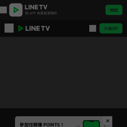
開啟
用 APP 免費看更精彩
升級VIP
秦時麗人明月心
目前未允許這部影片在你所在的地區播放
如有不便請見諒
Unmute
參加任務賺 POINTS！