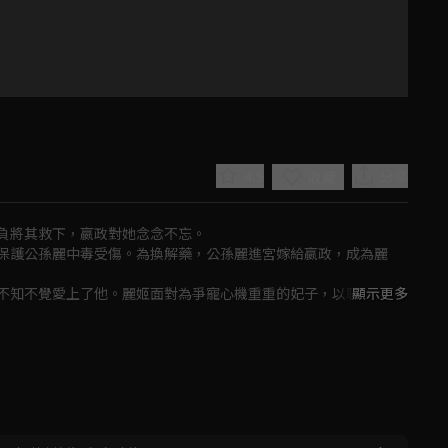
4.5
分享
收藏
負將其救下，嬴政對她念念不忘。

保護公孫麗中毒受傷。為換解藥，公孫麗進宮嫁給嬴政，成為麗
不知不覺愛上了他。麗姬面對為爭寵心機重重的妃子，以聰慧和善
顯示更多
Play
Video