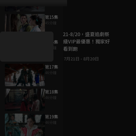
第15集
好康資訊
45分鐘
7/21-8/20，盛夏追劇祭
升級VIP最優惠！獨家好
第16集
戲看到飽
45分鐘
7月21日
-
8月20日
第17集
46分鐘
第18集
46分鐘
第19集
46分鐘