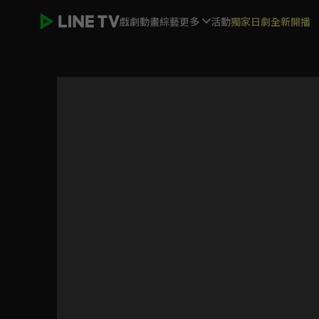
戲劇
動畫
綜藝
更多
活動
獨家日劇全新開播
秦時麗人明月心