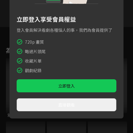
立即登入享受會員權益
登入會員解決看劇各種惱人的事，我們為會員提供了
18
19
20
21
22
23
2
720p 畫質
為您推薦
略過片頭尾
收藏片單
觀劇紀錄
立即登入
直接觀看
紫釵奇緣
烈火如歌
時光傾城