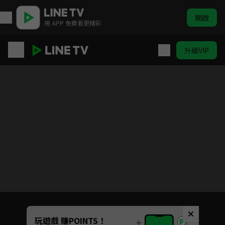
開啟
用 APP 免費看更精彩
升級VIP
秦時麗人明月心
目前未允許這部影片在你所在的地區播放
如有不便請見諒
Unmute
玩遊戲 賺POINTS！