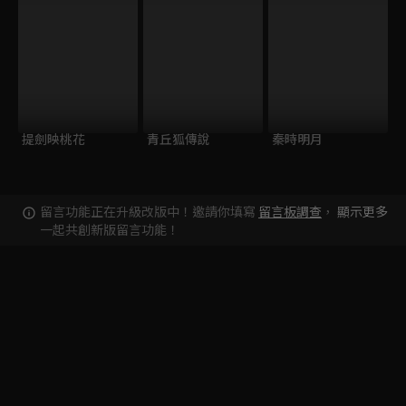
提劍映桃花
青丘狐傳說
秦時明月
留言功能正在升級改版中！邀請你填寫
留言板調查
，
顯示更多
一起共創新版留言功能！