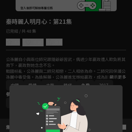
回首頁
登入後即可解鎖專屬任務
Play
秦時麗人明月心
：第21集
已完結 / 共 48 集
4.5
分享
收藏
公孫麗自小與兩位師兄跟隨爺爺習武，偶遇少年嬴政遭人欺負將其
救下，嬴政對她念念不忘。

戰國紛亂，公孫麗與二師兄相戀，二人相依為命。二師兄因保護公
孫麗中毒受傷。為換解藥，公孫麗進宮嫁給嬴政，成為麗姬，卻發
顯示更多
現已懷有身孕，嬴政替麗姬瞞下此事。

中國
愛情
古裝
時代
免費
2017
麗姬在與嬴政相處中發現這個男人細膩、不為人知的一面，不知不
參與演員
覺愛上了他。麗姬面對為爭寵心機重重的妃子，以聰慧和善良贏得
尊重，感化身邊每個人，終以德服人成為後宮之主。
迪麗熱巴
張彬彬
李泰
劉暢
張璇
集數列表
反序