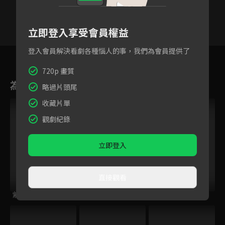
立即登入享受會員權益
登入會員解決看劇各種惱人的事，我們為會員提供了
12
13
14
15
16
17
1
720p 畫質
為您推薦
略過片頭尾
收藏片單
觀劇紀錄
立即登入
直接觀看
紫釵奇緣
烈火如歌
新甘十九妹