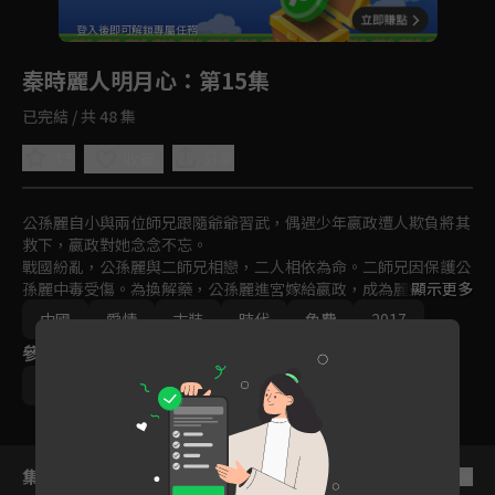
回首頁
登入後即可解鎖專屬任務
Play
秦時麗人明月心
：第15集
已完結 / 共 48 集
4.5
分享
收藏
公孫麗自小與兩位師兄跟隨爺爺習武，偶遇少年嬴政遭人欺負將其
救下，嬴政對她念念不忘。

戰國紛亂，公孫麗與二師兄相戀，二人相依為命。二師兄因保護公
孫麗中毒受傷。為換解藥，公孫麗進宮嫁給嬴政，成為麗姬，卻發
顯示更多
現已懷有身孕，嬴政替麗姬瞞下此事。

中國
愛情
古裝
時代
免費
2017
麗姬在與嬴政相處中發現這個男人細膩、不為人知的一面，不知不
參與演員
覺愛上了他。麗姬面對為爭寵心機重重的妃子，以聰慧和善良贏得
尊重，感化身邊每個人，終以德服人成為後宮之主。
迪麗熱巴
張彬彬
李泰
劉暢
張璇
集數列表
反序