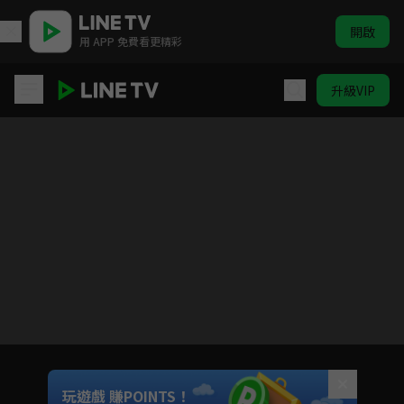
開啟
用 APP 免費看更精彩
升級VIP
秦時麗人明月心
目前未允許這部影片在你所在的地區播放
如有不便請見諒
Unmute
玩遊戲 賺POINTS！