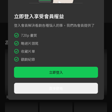
立即登入享受會員權益
登入會員解決看劇各種惱人的事，我們為會員提供了
9
10
11
12
13
14
1
720p 畫質
為您推薦
略過片頭尾
收藏片單
觀劇紀錄
立即登入
直接觀看
紫釵奇緣
烈火如歌
時光傾城