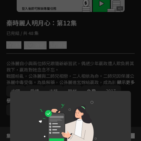
回首頁
登入後即可解鎖專屬任務
Play
秦時麗人明月心
：第12集
已完結 / 共 48 集
4.5
分享
收藏
公孫麗自小與兩位師兄跟隨爺爺習武，偶遇少年嬴政遭人欺負將其
救下，嬴政對她念念不忘。

戰國紛亂，公孫麗與二師兄相戀，二人相依為命。二師兄因保護公
孫麗中毒受傷。為換解藥，公孫麗進宮嫁給嬴政，成為麗姬，卻發
顯示更多
現已懷有身孕，嬴政替麗姬瞞下此事。

中國
愛情
古裝
時代
免費
2017
麗姬在與嬴政相處中發現這個男人細膩、不為人知的一面，不知不
參與演員
覺愛上了他。麗姬面對為爭寵心機重重的妃子，以聰慧和善良贏得
尊重，感化身邊每個人，終以德服人成為後宮之主。
迪麗熱巴
張彬彬
李泰
劉暢
張璇
集數列表
反序