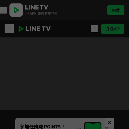
開啟
用 APP 免費看更精彩
升級VIP
秦時麗人明月心
目前未允許這部影片在你所在的地區播放
如有不便請見諒
Unmute
參加任務賺 POINTS！