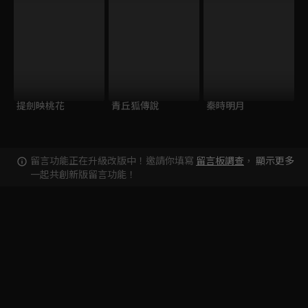
提劍映桃花
青丘狐傳說
秦時明月
留言功能正在升級改版中！邀請你填寫
留言板調查
，
顯示更多
一起共創新版留言功能！