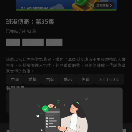
回首頁
登入後即可解鎖專屬任務
Play
班淑傳奇
：第35集
已完結 / 共 42 集
5.0
分享
收藏
該劇以宮廷內學堂為背景，講述了草原孤女班淑千里尋親遭族人嫌
棄後，卧薪嚐膽進入宮中，經歷重重磨難，最終修煉成一代輔佐皇
家女傅的故事。
中國
愛情
古裝
勵志
免費
2011-2015
參與演員
景甜
張哲瀚
付辛博
李佳航
李心艾
鄧莎
李晟
集數列表
反序