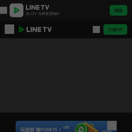
開啟
用 APP 免費看更精彩
升級VIP
班淑傳奇
目前未允許這部影片在你所在的地區播放
如有不便請見諒
Unmute
玩遊戲 賺POINTS！