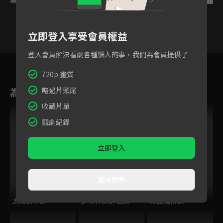
立即登入享受會員權益
登入會員解決看劇各種惱人的事，我們為會員提供了
32
33
34
35
36
37
3
720p 畫質
為您推薦
略過片頭尾
收藏片單
觀劇紀錄
立即登入
直接觀看
太陽的季節
少年神探狄仁傑
青丘狐傳說