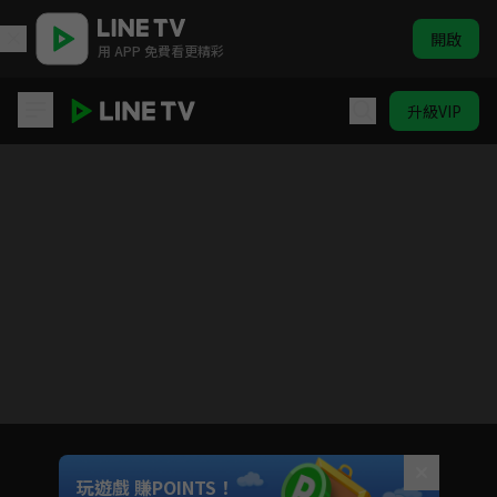
開啟
用 APP 免費看更精彩
升級VIP
要久久愛
目前未允許這部影片在你所在的地區播放
如有不便請見諒
Unmute
玩遊戲 賺POINTS！