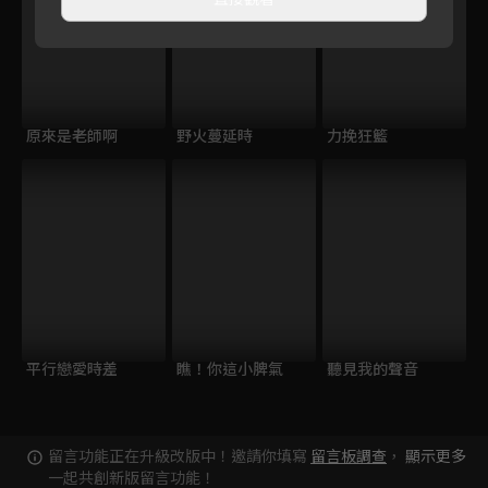
原來是老師啊
野火蔓延時
力挽狂籃
平行戀愛時差
瞧！你這小脾氣
聽見我的聲音
留言功能正在升級改版中！邀請你填寫
留言板調查
，
顯示更多
一起共創新版留言功能！