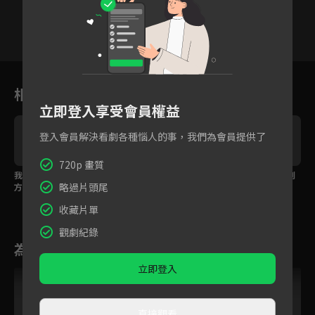
1
2
3
4
5
6
相關花絮
立即登入享受會員權益
登入會員解決看劇各種惱人的事，我們為會員提供了
720p 畫質
我一直在離你不遠的地
還不懂愛情時我就喜歡
無論你在哪我都會找到
略過片頭尾
方，范丞丞心動告白楊
上你！
你
紫
收藏片單
觀劇紀錄
為您推薦
立即登入
VIP
直接觀看