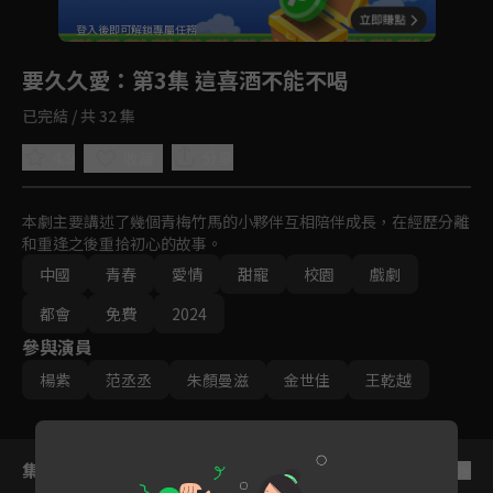
回首頁
登入後即可解鎖專屬任務
Play
要久久愛
：第3集 這喜酒不能不喝
已完結 / 共 32 集
4.9
分享
收藏
本劇主要講述了幾個青梅竹馬的小夥伴互相陪伴成長，在經歷分離
和重逢之後重拾初心的故事。
中國
青春
愛情
甜寵
校園
戲劇
都會
免費
2024
參與演員
楊紫
范丞丞
朱顏曼滋
金世佳
王乾越
集數列表
反序