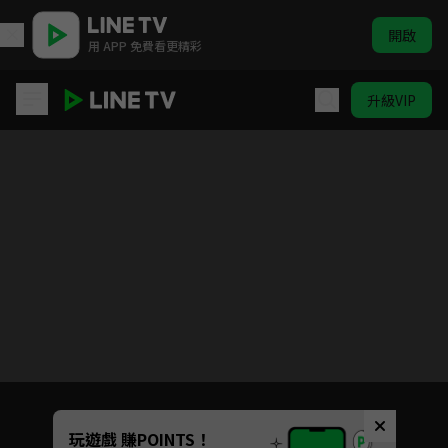
開啟
用 APP 免費看更精彩
升級VIP
要久久愛
目前未允許這部影片在你所在的地區播放
如有不便請見諒
Unmute
玩遊戲 賺POINTS！