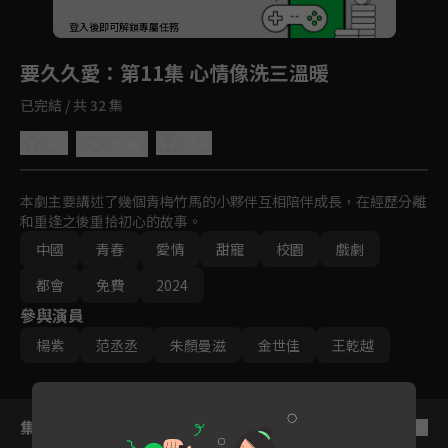
回首頁
登入後即可解鎖專屬任務
Play
要久久愛
：第11集 心情像洗三溫暖
已完結 / 共 32 集
4.9
分享
收藏
本劇主要講述了幾個青梅竹馬的小夥伴互相陪伴成長，在經歷分離
和重逢之後重拾初心的故事。
中國
青春
愛情
甜寵
校園
戲劇
都會
免費
2024
參與演員
楊紫
范丞丞
朱顏曼滋
金世佳
王乾越
集數列表
反序