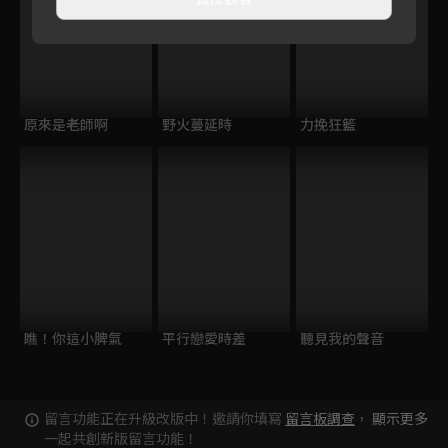
原來是老師啊
野火蔓延時
力挽狂籃
瞧！你這小脾氣
平行戀愛時差
聽見我的聲音
留言功能正在升級改版中！邀請你填寫
留言板調查
，
顯示更多
一起共創新版留言功能！