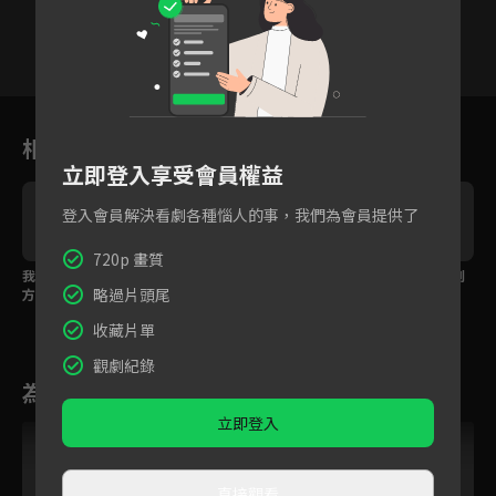
8
9
10
11
12
13
1
相關花絮
立即登入享受會員權益
登入會員解決看劇各種惱人的事，我們為會員提供了
720p 畫質
我一直在離你不遠的地
還不懂愛情時我就喜歡
無論你在哪我都會找到
略過片頭尾
方，范丞丞心動告白楊
上你！
你
紫
收藏片單
觀劇紀錄
為您推薦
立即登入
VIP
直接觀看