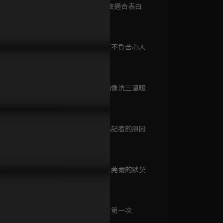
已完結 / 共 20 集
第9集 跨年夜適合表白
45分鐘
擊別人吻了范丞丞，楊紫當
楊紫幫酒醉范丞丞脫衣竟被爸
范丞丞換教
第10集 皇天不負苦心人
心碎落淚
媽撞見？
楊紫
瞧！你這小脾氣
45分鐘
已完結 / 共 23 集
第11集 心情像洗三溫暖
45分鐘
平行戀愛時差
已完結 / 共 24 集
第12集 成為記者的原因
46分鐘
第13集 令人莞爾的默契
聽見我的聲音
48分鐘
已完結 / 共 25 集
第14集 生平第一次
48分鐘