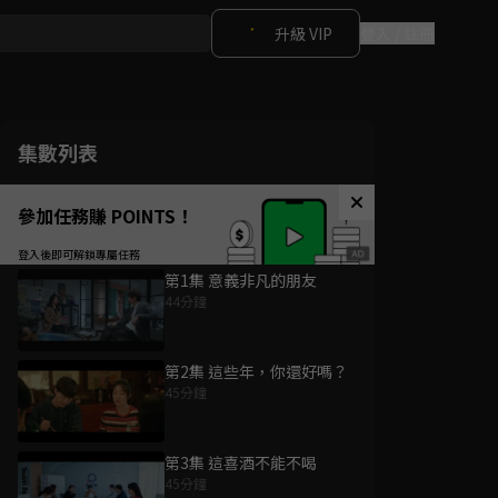
升級 VIP
登入 / 註冊
集數列表
參加任務賺 POINTS！
第1集 意義非凡的朋友
44分鐘
第2集 這些年，你還好嗎？
45分鐘
第3集 這喜酒不能不喝
45分鐘