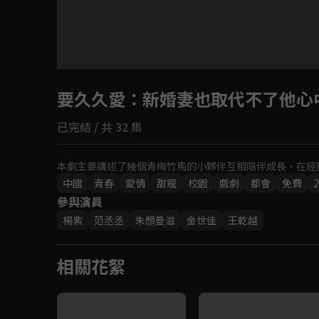
要久久愛
：新婚妻也取代不了他心
已完結 / 共 32 集
本劇主要講述了幾個青梅竹馬的小夥伴互相陪伴成長，在經
中國
青春
愛情
甜寵
校園
戲劇
都會
免費
2
參與演員
楊紫
范丞丞
朱顏曼滋
金世佳
王乾越
相關花絮