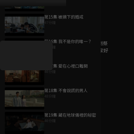
第15集 被摘下的婚戒
47分鐘
好康資訊
第16集 我不是你的唯一？
7/21-8/20，盛夏追劇祭
47分鐘
升級VIP最優惠！獨家好
戲看到飽
第17集 愛在心裡口難開
7月21日
-
8月20日
46分鐘
第18集 不會說謊的男人
48分鐘
第19集 藏在地球儀裡的秘密
46分鐘