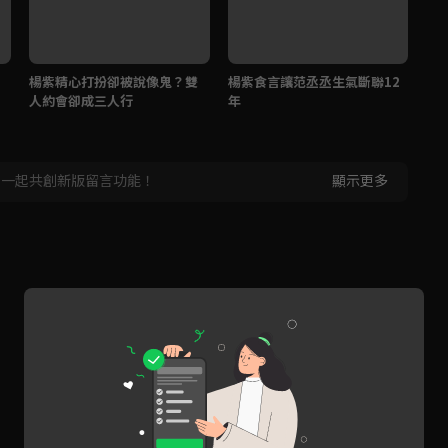
楊紫精心打扮卻被說像鬼？雙
楊紫食言讓范丞丞生氣斷聯12
目
人約會卻成三人行
年
場
，一起共創新版留言功能！
顯示更多