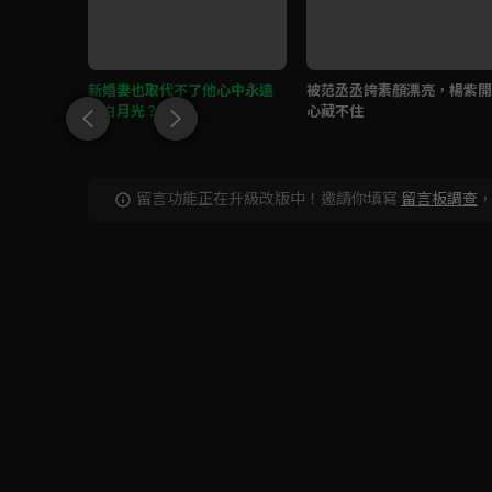
天都去蹲
新婚妻也取代不了他心中永遠
被范丞丞誇素顏漂亮，楊紫開
的白月光？
心藏不住
留言功能正在升級改版中！邀請你填寫
留言板調查