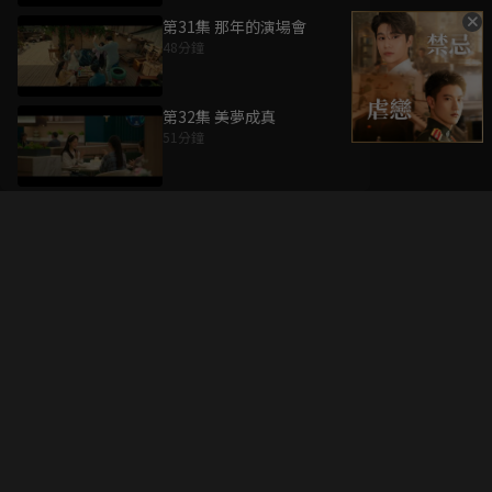
第31集 那年的演場會
48分鐘
第32集 美夢成真
51分鐘
升級方案
客服中心
會員權益
關於我們
VIP方案
服務公告
用戶服務條款
廣告刊登
主題訂閱
常見問題
付費服務條款
行銷合作
工作機會