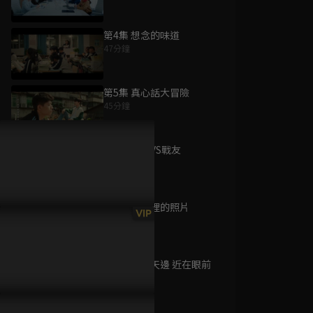
第4集 想念的味道
47分鐘
為您推薦
第5集 真心話大冒險
45分鐘
原來是老師啊
已完結 / 共 40 集
第6集 敵人VS戰友
45分鐘
第7集 錢包裡的照片
野火蔓延時
VIP
46分鐘
已完結 / 共 1 集
第8集 遠在天邊 近在眼前
45分鐘
力挽狂籃