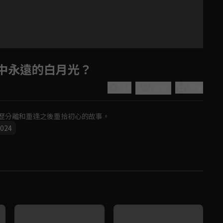
中永遠的白月光？
4.9
分享
收藏
歷分離和重逢之後重拾初心的故事。
024
Play
Video