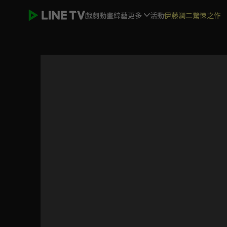
戲劇
動畫
綜藝
更多
活動
伊藤潤二驚悚之作
要久久愛