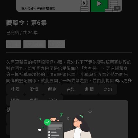
回首頁
登入後即可解鎖專屬任務
Play
藏藥令
：第6集
已完結 / 共 24 集
4.3
分享
收藏
久居草藥寨的板藍根精怪小藍，意外救下了竟能突破草藥寨結界的
醫官阿九，誰知阿九除了是倍受敬仰的「九神醫」， 更有隱藏身
分－抓捕草藥精怪的上清司統領玖冥。 小藍與阿九意外結為同死
同傷的靈配關係，就此展開了一場貓鼠遊戲，並由此揭開了二人前
顯示更多
世今生的兩世牽絆。
中國
愛情
戲劇
古裝
劇情
奇幻
短劇
免費
2024
參與演員
林小宅
潘毅鴻
扈帷
張馨月
梁婧嫻
陳瑞豐