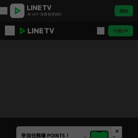
開啟
用 APP 免費看更精彩
升級VIP
藏藥令
目前未允許這部影片在你所在的地區播放
如有不便請見諒
Unmute
參加任務賺 POINTS！