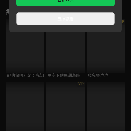
立即登入
為您推薦
直接觀看
VIP
VIP
紀伯倫哈利勒：先知
星空下的黑潮島嶼
猛鬼聲泣泣
VIP