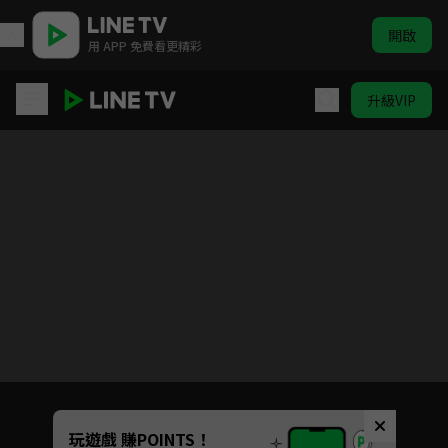
開啟
用 APP 免費看更精彩
升級VIP
沈睡的水下巨人
目前未允許這部影片在你所在的地區播放
如有不便請見諒
Unmute
玩遊戲 賺POINTS！