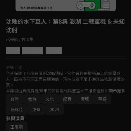
回首頁
登入後即可解鎖專屬任務
Play
沈睡的水下巨人
：第8集 澎湖 二戰軍機 & 未知
沈船
已完結 / 共 8 集
4.9
分享
收藏
全集上架
全片探訪了八個台灣的沈船地點，它們曾經是縱橫海上的鋼鐵巨
人，因為不同原因而長眠海底，現在成為了眾多海洋生物最溫暖的
家。

本節目由具備將近30年的節目製作與豐富水下攝影經驗的李景白導
顯示更多
演領軍，他本身也是資深潛水員與水下攝影師，與Discovery/TLC
台灣
教育
文化
紀實
實境
華語
頻道合作超過15年，所帶領的製作團隊包括配樂、剪輯也都是金獎
等級的成員，並由藝人王陽明擔任旁白以及潛水引路者。

紀錄片
免費
2024
這是一部以最高規格8K進行水下攝錄的生態實境紀錄節目，在影
參與演員
像畫面與音樂品質絕對能帶給觀眾耳目一新的視聽效果，展現帶有
神秘色彩的台灣海洋生態之美！
王陽明