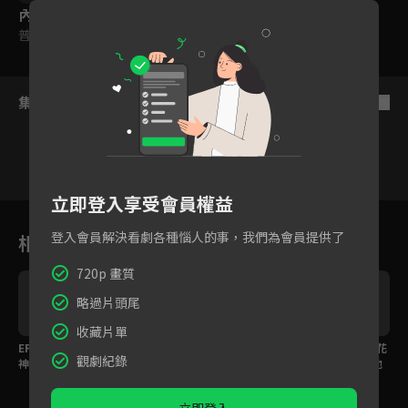
內容標籤
普遍級
集數列表
反序
立即登入享受會員權益
3
4
5
6
7
8
登入會員解決看劇各種惱人的事，我們為會員提供了
相關花絮
720p 畫質
略過片頭尾
收藏片單
EP08預告：探索未知的
EP07預告：水下44米險
EP06預告：壯觀的雪花
觀劇紀錄
神秘新沈船！
象環生！挑戰氧氣瓶的
珊瑚！石斑帶你參觀他
極限
們的家