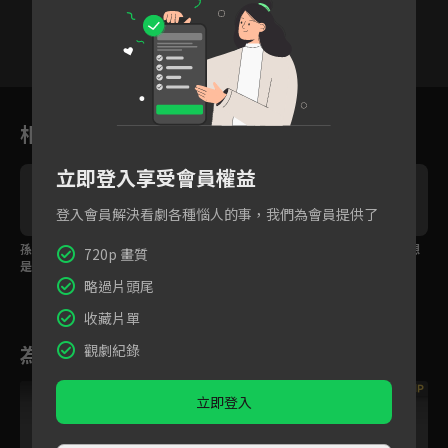
1
2
3
4
5
6
相關花絮
立即登入享受會員權益
登入會員解決看劇各種惱人的事，我們為會員提供了
孫千見到媽媽了，知道
希望的種子在王若珊的
孫千和父親爭執，不想
720p 畫質
是假的也捨不得放手
心裡發芽了！
成為像他這樣的人
略過片頭尾
收藏片單
觀劇紀錄
為您推薦
VIP
VIP
立即登入