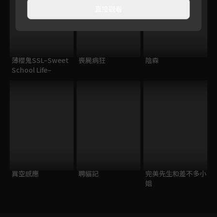
直接觀看
薄櫻鬼SSL–Sweet
喪屍病狂
陰森
School Life–
異空感應
聘貓記
完美先生和差不多小
姐