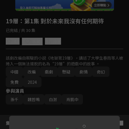
回首頁
登入後即可解鎖專屬任務
Play
19層
：第1集 對於未來我沒有任何期待
已完結 / 共 30 集
4.8
分享
收藏
該劇改編自蔡駿的小説《地獄第19層》，講述了大學生春雨等人被
捲入一個無法擺脱的名為“19層”的遊戲中的故事 。
中國
改編
戲劇
懸疑
劇情
奇幻
免費
2024
參與演員
孫千
魏哲鳴
白澍
肖凱中
集數列表
反序