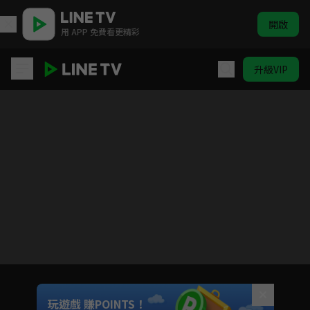
開啟
用 APP 免費看更精彩
升級VIP
19層
目前未允許這部影片在你所在的地區播放
如有不便請見諒
Unmute
玩遊戲 賺POINTS！