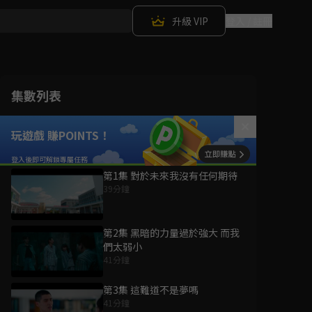
升級 VIP
登入 / 註冊
集數列表
玩遊戲 賺POINTS！
第1集 對於未來我沒有任何期待
39分鐘
第2集 黑暗的力量過於強大 而我
們太弱小
41分鐘
第3集 這難道不是夢嗎
41分鐘