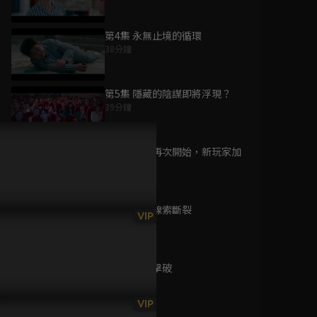
第4集 永無止境的循環
38分鐘
為您推薦
第5集 隱藏的陰謀即將浮現？
39分鐘
薄櫻鬼SSL–Sweet
School Life–
第6集 遊戲再次開始，新玩家加
已完結 / 共 6 集
入
37分鐘
第7集 追查線索斷裂
喪屍病狂
VIP
39分鐘
已完結 / 共 1 集
第8集 逐一擊破
35分鐘
陰森
VIP