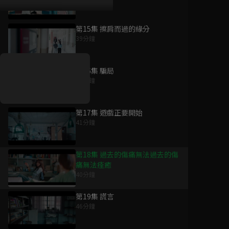
第15集 擦肩而過的緣分
好康資訊
39分鐘
7/21-8/20，盛夏追劇祭
升級VIP最優惠！獨家好
第16集 騙局
戲看到飽
42分鐘
7月21日
-
8月20日
第17集 遊戲正要開始
41分鐘
第18集 過去的傷痛無法過去的傷
痛無法痊癒
40分鐘
第19集 謊言
46分鐘