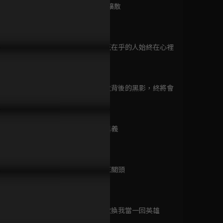
已完結 / 共 1 集
第9集 謠言擴散
41分鐘
千對陶海起疑心，偷偷潛入
孫千真心話測試，最恨的人是
潘玥同想扭
第10集 真正在乎的人始終在心裡
舍
誰？
消失？
異空感應
41分鐘
已完結 / 共 25 集
第11集 營火背後的黑影，終將會
出現
43分鐘
聘貓記
已完結 / 共 24 集
第12集 情與義
41分鐘
第13集 生死關頭
完美先生和差不多小
46分鐘
姐
已完結 / 共 24 集
第14集 這次換我當一回英雄
41分鐘