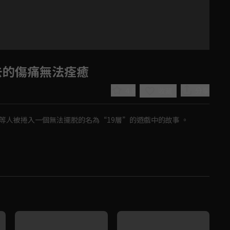
去的傷痛無法痊癒
4.8
分享
收藏
等人被捲入一個無法擺脱的名為“19層”的遊戲中的故事 。
Play
Video