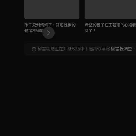
孫千見到媽媽了，知道是假的
希望的種子在王若珊的心裡發
也捨不得放手
芽了！
留言功能正在升級改版中！邀請你填寫
留言板調查