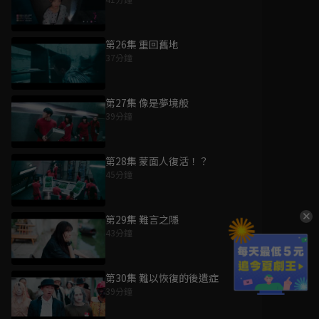
第26集 重回舊地
37分鐘
第27集 像是夢境般
39分鐘
第28集 蒙面人復活！？
45分鐘
第29集 難言之隱
43分鐘
第30集 難以恢復的後遺症
39分鐘