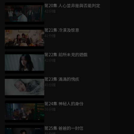
第20集 人心並非是與否能判定
42分鐘
第21集 冷漠及恨意
41分鐘
第22集 前所未見的遊戲
42分鐘
第23集 滿滿的愧疚
45分鐘
第24集 神秘人的身份
36分鐘
第25集 爸爸的一封信
41分鐘