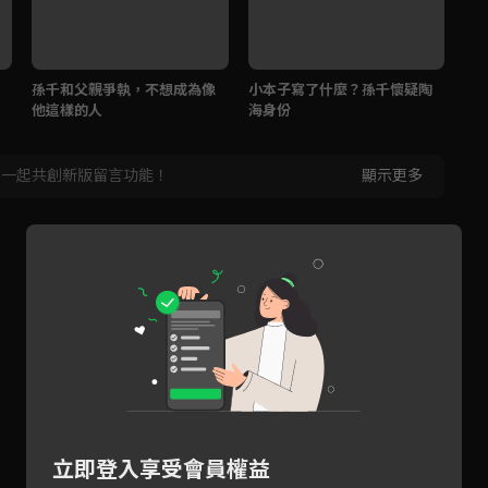
孫千和父親爭執，不想成為像
小本子寫了什麼？孫千懷疑陶
孫
他這樣的人
海身份
宿
，一起共創新版留言功能！
顯示更多
立即登入享受會員權益