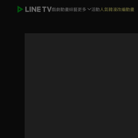
戲劇
動畫
綜藝
更多
活動
人氣韓漫改編動畫
19層