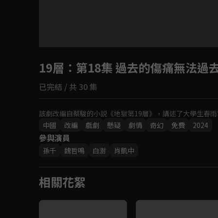
目前未允許這部影片在你所在的地區播放
19層
：第18集 過去的傷痛無法過
如有不便請見諒
已完結 / 共 30 集
回首頁
該劇改編自蔡駿的小説《地獄第19層》，講述了大學生春雨
中國
改編
戲劇
懸疑
劇情
奇幻
免費
2024
參與演員
孫千
魏哲鳴
白澍
肖凱中
相關花絮