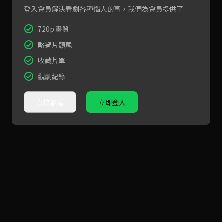
登入會員解決看劇各種惱人的事，我們為會員提供了
720p 畫質
略過片頭尾
收藏片單
觀劇紀錄
直接觀看
立即登入