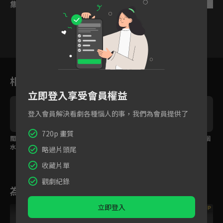
集數列表
反序
1
2
3
4
5
6
相關花絮
立即登入享受會員權益
登入會員解決看劇各種惱人的事，我們為會員提供了
720p 畫質
關主耍賴！魏哲鳴受困
我一直以來只會逃跑，
百變魏哲鳴 你最愛哪個
水中，孫千束手無策
這次換我當一輪英雄！
他？
略過片頭尾
收藏片單
觀劇紀錄
為您推薦
立即登入
VIP
VIP