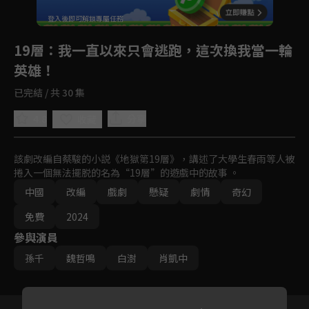
登入後即可解鎖專屬任務
Play
19層
：我一直以來只會逃跑，這次換我當一輪
英雄！
已完結 / 共 30 集
4.8
分享
收藏
該劇改編自蔡駿的小説《地獄第19層》，講述了大學生春雨等人被
捲入一個無法擺脱的名為“19層”的遊戲中的故事 。
中國
改編
戲劇
懸疑
劇情
奇幻
免費
2024
參與演員
孫千
魏哲鳴
白澍
肖凱中