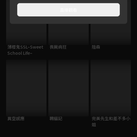
直接觀看
薄櫻鬼SSL–Sweet
喪屍病狂
陰森
School Life–
異空感應
聘貓記
完美先生和差不多小
姐