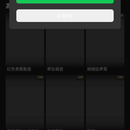
為您推薦
直接觀看
VIP
VIP
紅色勇敢勳章
奉旨寵君
婉婉如夢霄
VIP
VIP
VIP