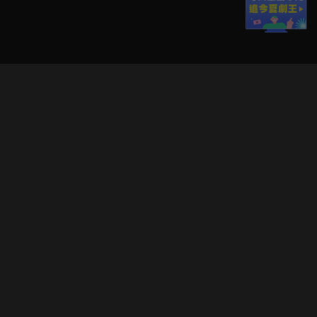
立即登入享受會員權益。
解鎖更多專屬功能，追劇更便利！
登入 / 註冊
巧克科技新媒體股份有限公司