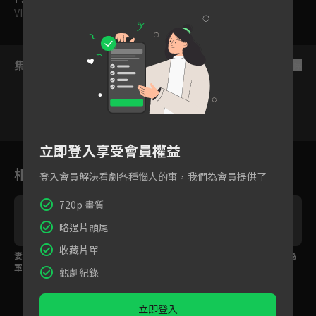
VIP
集數列表
反序
VIP
VIP
VIP
VIP
VIP
VIP
立即登入享受會員權益
1
2
3
4
5
6
相關花絮
登入會員解決看劇各種惱人的事，我們為會員提供了
720p 畫質
略過片頭尾
收藏片單
妻子嘴裡糕點最甜！將
將軍上藥加吹氣，新娘
他將新娘拉入懷中只為
軍吃完直接甜暈
害羞到不敢亂動！
近距離看她一處？
觀劇紀錄
立即登入