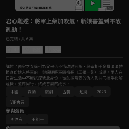
登入後即可解鎖專屬任務
Play
君心難逑
：將軍上藥加吹氣，新娘害羞到不敢
亂動！
已完結 / 共 6 集
4.6
分享
收藏
講述了醫家之女徐引為父報仇不惜改變容貌，與宰相千金胥清清替
換身份嫁入將軍府，與瘸腿將軍顧盛寒（王祖一飾）成婚。兩人在
日常生活中不斷試探彼此身份，從劍拔弩張的仇人到共同攜手化解
危機，並肩同行，終成眷屬的故事。
中國
愛情
戲劇
古裝
短劇
2023
VIP會員
參與演員
李沐宸
王祖一
內容標籤