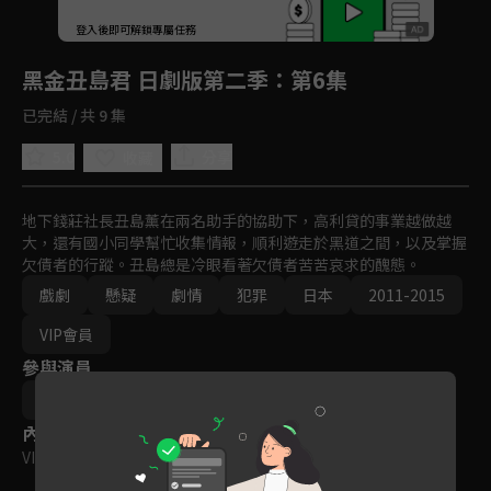
回首頁
登入後即可解鎖專屬任務
Play
黑金丑島君 日劇版第二季
：第6集
已完結 / 共 9 集
5.0
分享
收藏
地下錢莊社長丑島薰在兩名助手的協助下，高利貸的事業越做越
大，還有國小同學幫忙收集情報，順利遊走於黑道之間，以及掌握
欠債者的行蹤。丑島總是冷眼看著欠債者苦苦哀求的醜態。
戲劇
懸疑
劇情
犯罪
日本
2011-2015
VIP會員
參與演員
山田孝之
綾野剛
崎本大海
內容標籤
VIP