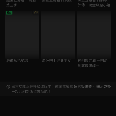
第三季
外傳─黑金犀原小姐
VIP
獨家
潛進藍色星球
流汗吧！健身少女
神劍闖江湖 ―明治
劍客浪漫譚―
留言功能正在升級改版中！邀請你填寫
留言板調查
，
顯示更多
一起共創新版留言功能！