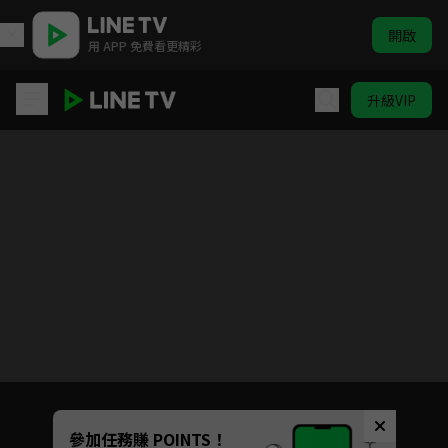
開啟
用 APP 免費看更精彩
升級VIP
黑金丑島君 日劇版第二季
目前未允許這部影片在你所在的地區播放
如有不便請見諒
Unmute
參加任務賺 POINTS！