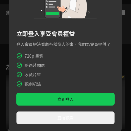
集數列表
反序
立即登入享受會員權益
VIP
VIP
VIP
VIP
VIP
VIP
登入會員解決看劇各種惱人的事，我們為會員提供了
3
4
5
6
7
8
9
720p 畫質
略過片頭尾
為您推薦
收藏片單
VIP
VIP
觀劇紀錄
立即登入
直接觀看
黑金丑島君 日劇版
黑金丑島君 日劇版
黑金丑島君 日劇版