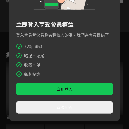
集數列表
反序
立即登入享受會員權益
登入會員解決看劇各種惱人的事，我們為會員提供了
43
44
45
46
47
48
4
720p 畫質
為您推薦
略過片頭尾
收藏片單
觀劇紀錄
立即登入
直接觀看
霸王龍雷奇 第二季
的士GO
奇奇和努娜 第一季