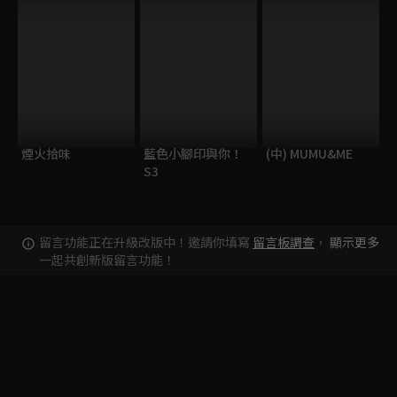
煙火拾味
藍色小腳印與你！
(中) MUMU&ME
S3
留言功能正在升級改版中！邀請你填寫
留言板調查
，
顯示更多
一起共創新版留言功能！