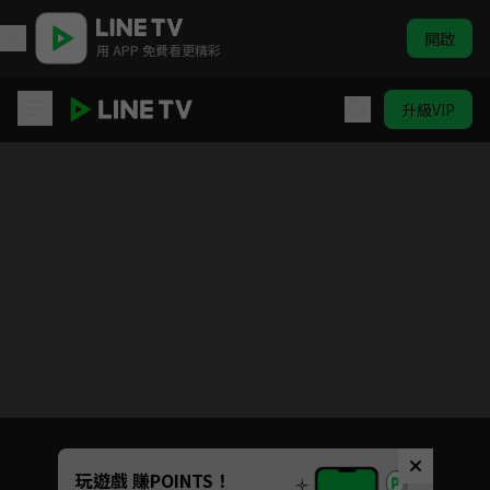
開啟
用 APP 免費看更精彩
升級VIP
霸王龍雷奇
目前未允許這部影片在你所在的地區播放
如有不便請見諒
Unmute
玩遊戲 賺POINTS！