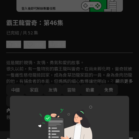
回首頁
登入後即可解鎖專屬任務
Play
霸王龍雷奇
：第46集
已完結 / 共 52 集
5.0
分享
收藏
這是關於親情、友情、勇氣和愛的故事。

很久以前，有一隻特別的霸王龍叫雷奇。在尚未孵化時，雷奇就被
一隻雌性慈母龍撿回家，成為食草恐龍家庭的一員。身為食肉恐龍
的他，有捕食者的本能，但媽媽的細心教導讓他明白，不能傷害他
顯示更多
人，雷奇努力克制，成為一隻外表兇猛，但心地善良的霸王龍。在
中國
家庭
友情
冒險
動畫
免費
與家人、朋友、鄰居們的相處，雷奇與性格各異的恐龍朋友們相互
理解、陪伴，體會親情、友情的溫暖，學會勇敢和愛，一起快樂生
2024
活，慢慢長大。
內容標籤
普遍級