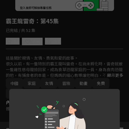
回首頁
登入後即可解鎖專屬任務
Play
霸王龍雷奇
：第45集
已完結 / 共 52 集
5.0
分享
收藏
這是關於親情、友情、勇氣和愛的故事。

很久以前，有一隻特別的霸王龍叫雷奇。在尚未孵化時，雷奇就被
一隻雌性慈母龍撿回家，成為食草恐龍家庭的一員。身為食肉恐龍
的他，有捕食者的本能，但媽媽的細心教導讓他明白，不能傷害他
顯示更多
人，雷奇努力克制，成為一隻外表兇猛，但心地善良的霸王龍。在
中國
家庭
友情
冒險
動畫
免費
與家人、朋友、鄰居們的相處，雷奇與性格各異的恐龍朋友們相互
理解、陪伴，體會親情、友情的溫暖，學會勇敢和愛，一起快樂生
2024
活，慢慢長大。
內容標籤
普遍級