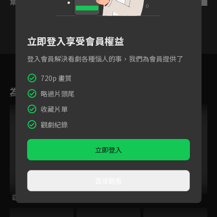
集數列表
反序
立即登入享受會員權益
登入會員解決看劇各種惱人的事，我們為會員提供了
42
43
44
45
46
47
4
720p 畫質
為您推薦
略過片頭尾
收藏片單
觀劇紀錄
立即登入
直接觀看
霸王龍雷奇 第二季
的士GO
奇奇和努娜 第一季