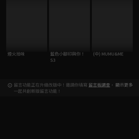
煙火拾味
藍色小腳印與你！
(中) MUMU&ME
S3
留言功能正在升級改版中！邀請你填寫
留言板調查
，
顯示更多
一起共創新版留言功能！