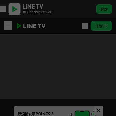
開啟
用 APP 免費看更精彩
升級VIP
霸王龍雷奇
目前未允許這部影片在你所在的地區播放
如有不便請見諒
Unmute
玩遊戲 賺POINTS！