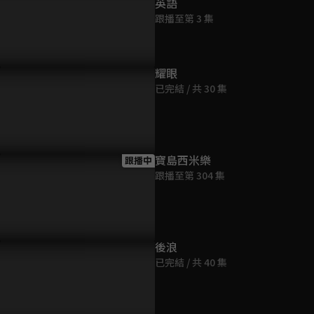
英語
跟播至第 3 集
耀眼
已完結 / 共 30 集
寶島西米樂
跟播中
跟播至第 304 集
後浪
已完結 / 共 40 集