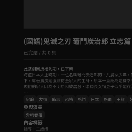
目前未允許這部影片在你所在的地區播放
(國語)鬼滅之刃 竈門炭治郎 立志篇
如有不便請見諒
已完結 / 共 0 集
回首頁
此戲劇因授權到期，已下架
時值日本大正時期。一位名叫竈門炭治郎的平凡農家少年，
下，靠著賣炭勉強維持全家人的生計，原本一直認為這樣幸
現他的家人因為不明原因被屠殺，唯獨長女禰豆子似乎還存
為了尋求拯救妹妹的方法，炭治郎踏上了斬妖除魔的冒險旅
家庭
友情
勵志
恐怖
格鬥
日本
熱血
王道
參與演員
外崎春雄
內容標籤
輔導十二歲級