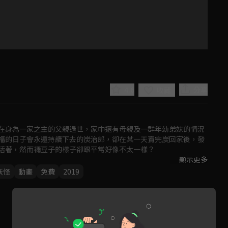
4.6
分享
收藏
在身為一家之主的父親過世，家中還有母親及一群年幼弟妹的情況
福的日子會永遠持續下去的炭治郎，卻在某一天賣完炭回家後，發
活著，然而禰豆子的樣子卻跟平常好像不太一樣？

顯示更多
Play
程。
妖怪
動畫
免費
2019
Video