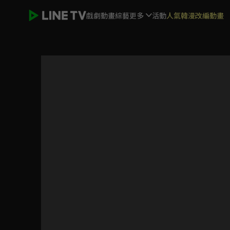
戲劇
動畫
綜藝
更多
活動
人氣韓漫改編動畫
(國語)鬼滅之刃 竈門炭治郎 立志篇