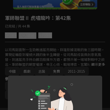
回首頁
登入後即可解鎖專屬任務
Play
軍師聯盟Ⅱ 虎嘯龍吟
：第42集
已完結 / 共 44 集
4.8
分享
收藏
以司馬懿面對一生勁敵諸葛亮開始，群雄割據混戰的後三國時期，
實現從輔臣到權傾大魏的後半生轉變。從司馬懿戎裝佩劍意氣風
發，到諸葛亮手持白鶴羽扇揮斥方遒，都預示著一場場對戰呼之欲
出。軍師聯盟的朝堂權謀、帝王心術、戰場博弈、宮闈秘辛，看一
顯示更多
代軍師司馬懿如何在豪傑輩出的年代殺出一條血路。
中國
戲劇
古裝
免費
2011-2015
參與演員
吳秀波
李晨
劉濤
於和偉
張鈞甯
唐藝昕