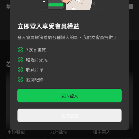
集數列表
反序
立即登入享受會員權益
登入會員解決看劇各種惱人的事，我們為會員提供了
39
40
41
42
43
44
720p 畫質
略過片頭尾
為您推薦
收藏片單
VIP
觀劇紀錄
立即登入
直接觀看
軍師聯盟
九州龍悸
櫃中美人