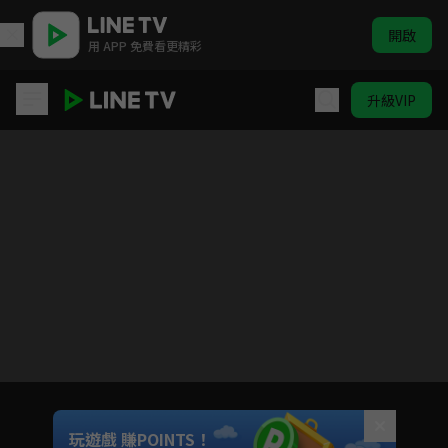
開啟
用 APP 免費看更精彩
升級VIP
軍師聯盟Ⅱ 虎嘯龍吟
目前未允許這部影片在你所在的地區播放
如有不便請見諒
Unmute
玩遊戲 賺POINTS！