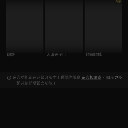
VIP
聊齋
大漢天子III
傾國傾城
留言功能正在升級改版中！邀請你填寫
留言板調查
，
顯示更多
一起共創新版留言功能！