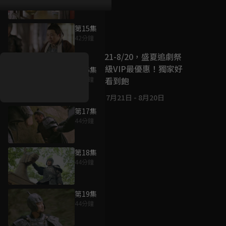
第15集
好康資訊
42分鐘
7/21-8/20，盛夏追劇祭
升級VIP最優惠！獨家好
第16集
戲看到飽
43分鐘
7月21日
-
8月20日
第17集
44分鐘
第18集
44分鐘
第19集
44分鐘