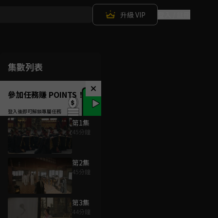
升級 VIP
登入 / 註冊
集數列表
參加任務賺 POINTS！
第1集
45分鐘
第2集
45分鐘
第3集
44分鐘