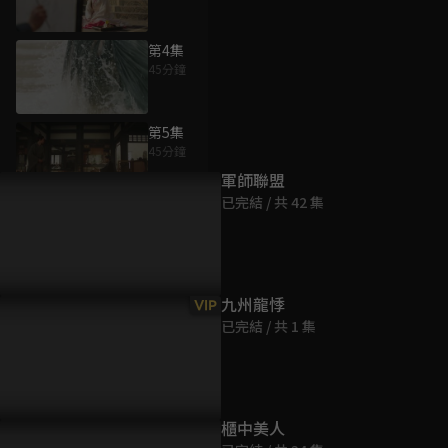
第4集
45分鐘
為您推薦
第5集
45分鐘
軍師聯盟
已完結 / 共 42 集
第6集
44分鐘
第7集
九州龍悸
VIP
45分鐘
已完結 / 共 1 集
第8集
43分鐘
櫃中美人