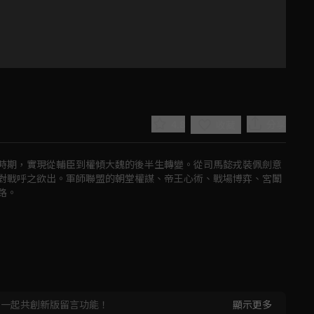
4.8
分享
收藏
時期，實現從輔臣到權傾大魏的後半生轉變。從司馬懿戎裝佩劍意
對戰呼之欲出。軍師聯盟的朝堂權謀、帝王心術、戰場博弈、宮闈
路。
Play
Video
，一起共創新版留言功能！
顯示更多