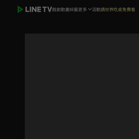
戲劇
動畫
綜藝
更多
活動
請世界吃桌免費看
軍師聯盟Ⅱ 虎嘯龍吟