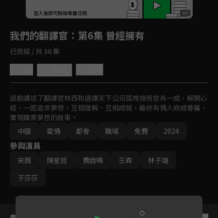
回首頁
登入後即可解鎖專屬任務
Play
我們的翻譯官
：第6集 曾經擁有
已完結 / 共 36 集
4.8
分享
收藏
該劇講述了翻譯官林西和語譯天下公司首席技術官肖一成，解開心
結，一起追求夢想，互相理解、互相成就，最終有情人終成眷屬，
實現職業夢想的故事。
中國
愛情
都會
職場
免費
2024
參與演員
宋茜
陳星旭
費啟鳴
王森
林子璐
于莎莎
集數列表
反序