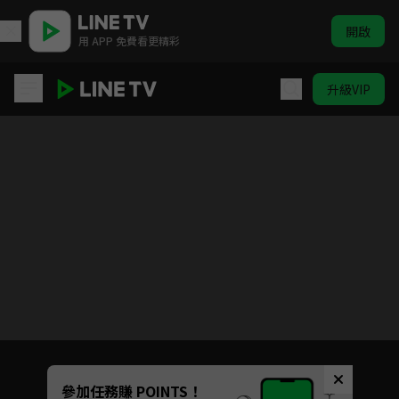
開啟
用 APP 免費看更精彩
升級VIP
我們的翻譯官
目前未允許這部影片在你所在的地區播放
如有不便請見諒
Unmute
參加任務賺 POINTS！