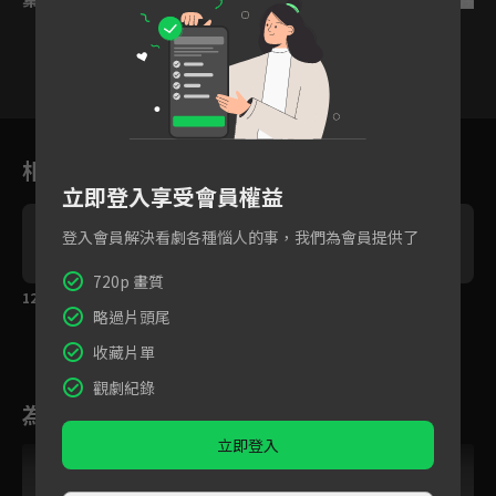
3
4
5
6
7
8
9
相關花絮
立即登入享受會員權益
登入會員解決看劇各種惱人的事，我們為會員提供了
720p 畫質
12週年紀念之吻
陳星旭迫不及待想跟宋
陳星旭浪漫求婚宋茜
略過片頭尾
茜登記，可是...
收藏片單
觀劇紀錄
為您推薦
立即登入