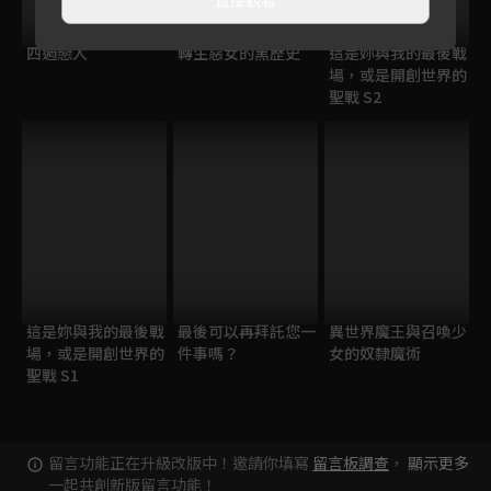
四週戀人
轉生惡女的黑歷史
這是妳與我的最後戰
場，或是開創世界的
聖戰 S2
這是妳與我的最後戰
最後可以再拜託您一
異世界魔王與召喚少
場，或是開創世界的
件事嗎？
女的奴隸魔術
聖戰 S1
留言功能正在升級改版中！邀請你填寫
留言板調查
，
顯示更多
一起共創新版留言功能！