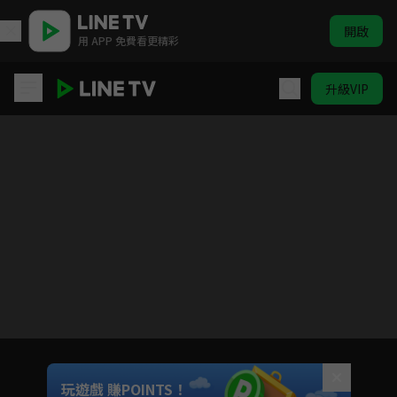
開啟
用 APP 免費看更精彩
升級VIP
名湯「異世界溫泉」開拓記~30多歲溫泉狂熱者，轉生到悠閒的溫泉天國
目前未允許這部影片在你所在的地區播放
如有不便請見諒
Unmute
玩遊戲 賺POINTS！