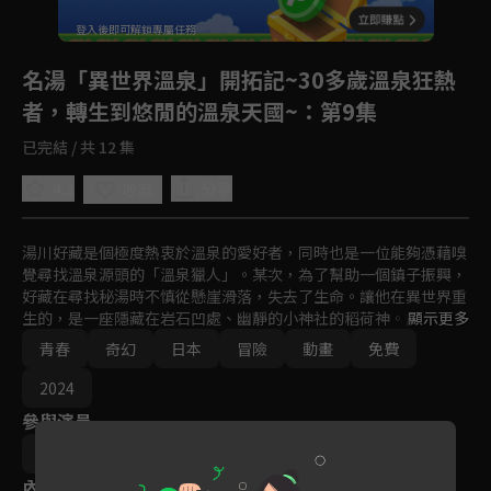
回首頁
登入後即可解鎖專屬任務
Play
名湯「異世界溫泉」開拓記~30多歲溫泉狂熱
者，轉生到悠閒的溫泉天國~
：第9集
已完結 / 共 12 集
4.3
分享
收藏
湯川好藏是個極度熱衷於溫泉的愛好者，同時也是一位能夠憑藉嗅
覺尋找溫泉源頭的「溫泉獵人」。某次，為了幫助一個鎮子振興，
好藏在尋找秘湯時不慎從懸崖滑落，失去了生命。讓他在異世界重
生的，是一座隱藏在岩石凹處、幽靜的小神社的稻荷神。於是，好
顯示更多
藏與稻荷神的使者姬・繭玉小姐一同來到了異世界。

青春
奇幻
日本
冒險
動畫
免費
好藏立刻被他的溫泉獵人本能所驅使，與繭玉小姐一起在他們發現
的溫泉中共浴。正在這時，一位精靈少女出現了。
2024
參與演員
峰友則
內容標籤