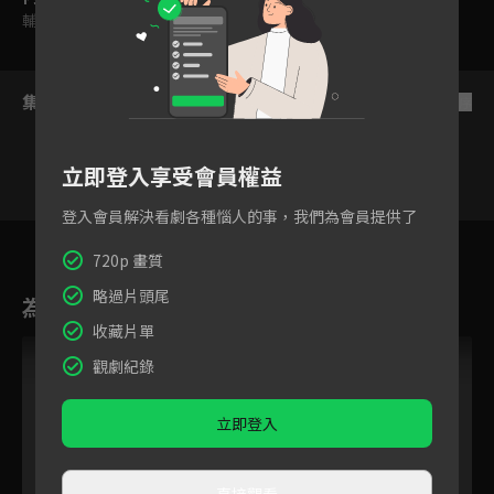
輔導十五歲級
集數列表
反序
立即登入享受會員權益
登入會員解決看劇各種惱人的事，我們為會員提供了
6
7
8
9
10
11
1
720p 畫質
略過片頭尾
為您推薦
收藏片單
觀劇紀錄
立即登入
直接觀看