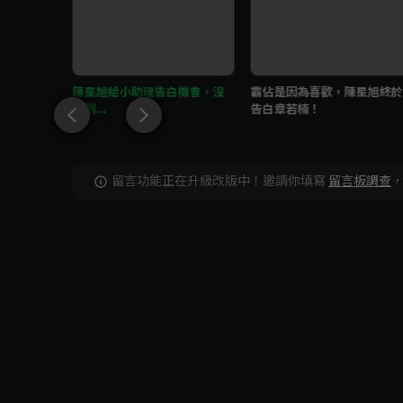
，章若楠
陳星旭給小助理告白機會，沒
霸佔是因為喜歡，陳星旭終於
想到...
告白章若楠！
留言功能正在升級改版中！邀請你填寫
留言板調查