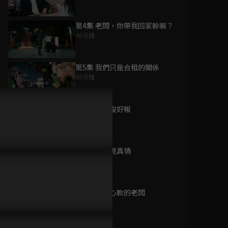
第4集 老闆，你帶我回家幹嘛？
46分鐘
為您推薦
第5集 我們只是合租的關係
45分鐘
我們的翻譯官
已完結 / 共 36 集
第6集 好心沒好報
46分鐘
第7集 患難見真情
私藏浪漫
46分鐘
已完結 / 共 33 集
第8集 嘴硬心軟的老闆
46分鐘
對你不止是喜歡