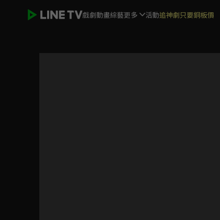
戲劇
動畫
綜藝
更多
活動
追神劇只要銅板價
你也有今天