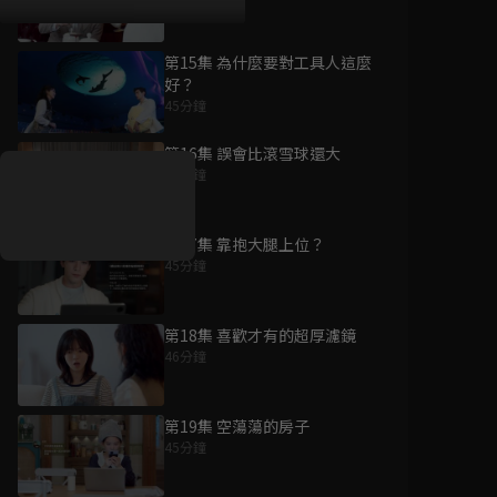
第15集 為什麼要對工具人這麼
好？
好康資訊
45分鐘
第16集 誤會比滾雪球還大
7/21-8/20，盛夏追劇祭
45分鐘
升級VIP最優惠！獨家好
戲看到飽
第17集 靠抱大腿上位？
7月21日
-
8月20日
45分鐘
第18集 喜歡才有的超厚濾鏡
46分鐘
第19集 空蕩蕩的房子
45分鐘