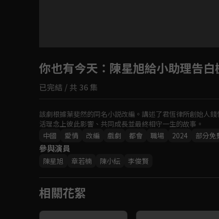
你也有今天
：陳星旭給小助理告白機
已完結 / 共 36 集
該劇根據葉斐然的同名小説改編。講述了君恆律所創始人錢
活理念上彼此影響、共同成長並最終相守一生的故事。
中國
愛情
改編
戲劇
都會
職場
2024
部分免
參與演員
陳星旭
章若楠
陳小紜
李俊賢
相關花絮