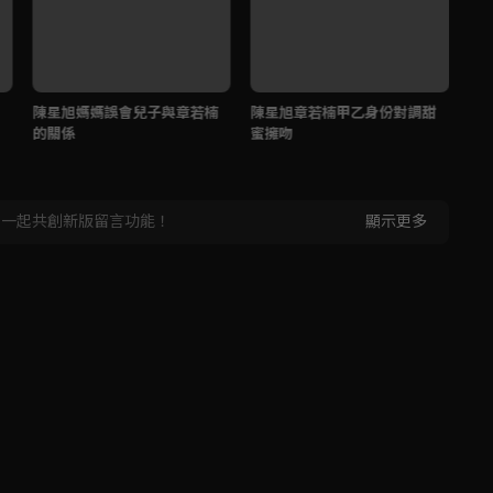
陳星旭媽媽誤會兒子與章若楠
陳星旭章若楠甲乙身份對調甜
你
的關係
蜜擁吻
你
，一起共創新版留言功能！
顯示更多