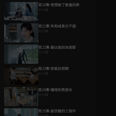
第20集 老闆做了害羞的夢
45分鐘
第21集 弄假成真也不錯
46分鐘
第22集 霸佔是因為喜歡
45分鐘
第23集 戀愛試用期
45分鐘
第24集 囉唆的男朋友
45分鐘
第25集 最想聽的三個字
45分鐘