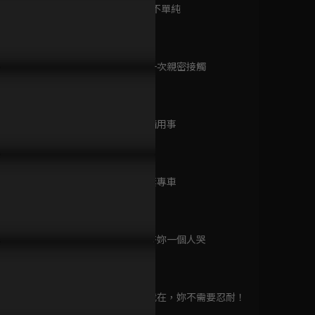
已完結 / 共 24 集
第9集 案情不單純
46分鐘
第10集 第一次親密接觸
也我的時間是你的，我也是
有我在你不需要忍耐！陳星旭
陳星旭大秀
當星光墜入花海
46分鐘
的！
為章若楠狠揍鹹豬手甲方
擊？
已完結 / 共 24 集
第11集 感情用事
45分鐘
完美先生和差不多小
姐
第12集 追妻專車
已完結 / 共 24 集
46分鐘
第13集 不許妳一個人哭
瘋狂美墨富豪
45分鐘
已完結 / 共 1 集
第14集 有我在，妳不需要忍耐！
46分鐘