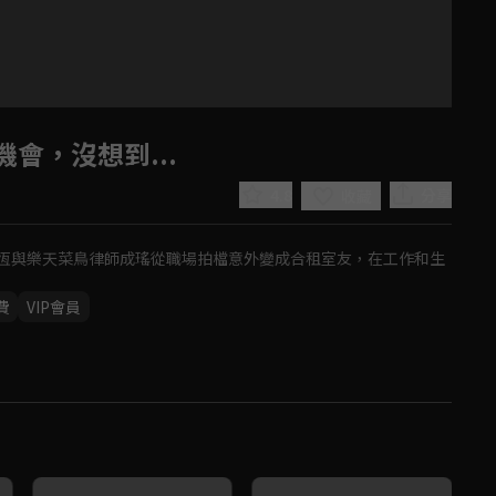
會，沒想到...
4.8
分享
收藏
恆與樂天菜鳥律師成瑤從職場拍檔意外變成合租室友，在工作和生
費
VIP會員
Play
Video