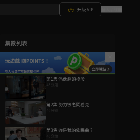
升級 VIP
登入 / 註冊
集數列表
玩遊戲 賺POINTS！
第1集 偶像劇的橋段
45分鐘
第2集 努力被老闆看見
46分鐘
第3集 妳是我的催眠曲？
46分鐘