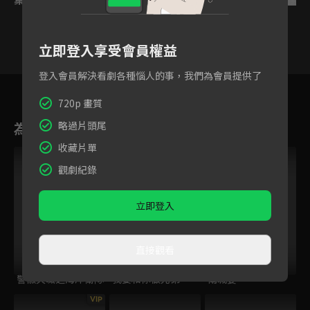
立即登入享受會員權益
登入會員解決看劇各種惱人的事，我們為會員提供了
1
2
3
4
5
6
720p 畫質
為您推薦
略過片頭尾
收藏片單
觀劇紀錄
立即登入
直接觀看
警徽天職之海岸衛隊
我要和你做兄弟
南城宴
VIP