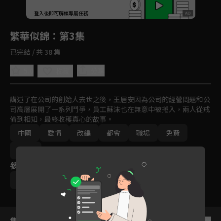
回首頁
登入後即可解鎖專屬任務
Play
繁華似錦
：第3集
已完結 / 共 38 集
5.0
分享
收藏
講述了在公司的創始人去世之後，王居安因為公司的經營問題和公
司高層展開了一系列鬥爭，員工蘇沫也在無意中被捲入，兩人從戒
備到相知，最終收穫真心的故事。
中國
愛情
改編
都會
職場
免費
2023
參與演員
張雨綺
高偉光
左小青
賈景暉
施詩
集數列表
反序