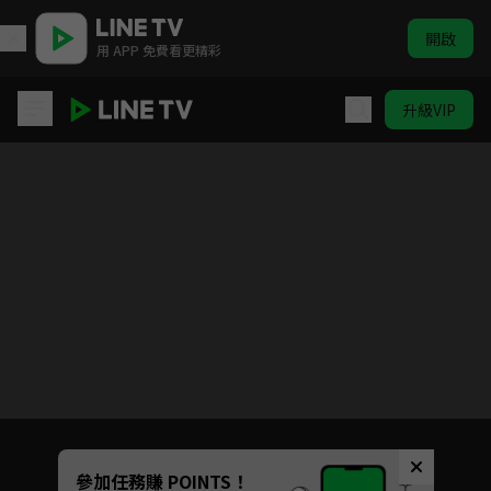
開啟
用 APP 免費看更精彩
升級VIP
繁華似錦
目前未允許這部影片在你所在的地區播放
如有不便請見諒
Unmute
參加任務賺 POINTS！