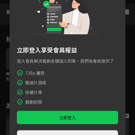
集數列表
反序
相關花絮
立即登入享受會員權益
登入會員解決看劇各種惱人的事，我們為會員提供了
720p 畫質
預告：南征北討雄霸四
預告：頑劣少年變身一
方，朱隸為百姓拼盡全
代君王，馮紹峰開創明
略過片頭尾
力！
朝盛世
收藏片單
觀劇紀錄
為您推薦
跟播中
跟播中
跟播中
立即登入