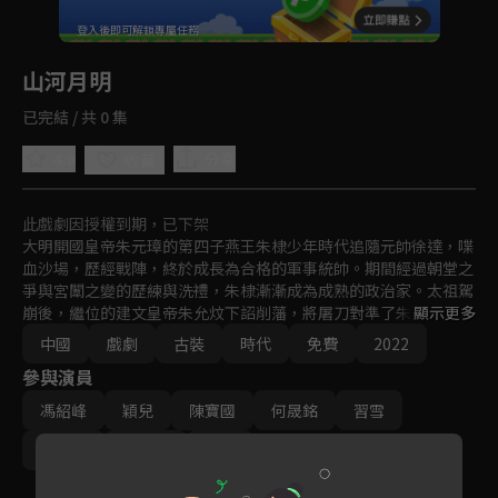
回首頁
登入後即可解鎖專屬任務
Play
山河月明
已完結 / 共 0 集
4.8
分享
收藏
此戲劇因授權到期，已下架
大明開國皇帝朱元璋的第四子燕王朱棣少年時代追隨元帥徐達，喋
血沙場，歷經戰陣，終於成長為合格的軍事統帥。期間經過朝堂之
爭與宮闈之變的歷練與洗禮，朱棣漸漸成為成熟的政治家。太祖駕
崩後，繼位的建文皇帝朱允炆下詔削藩，將屠刀對準了朱氏皇族。
顯示更多
盛怒之下的朱棣終於放下了心中的猶疑，舉起奉天靖難的旗幟，以
中國
戲劇
古裝
時代
免費
2022
微弱的兵力與擁有整個帝國全部資源的建文一黨展開了一場戰爭，
參與演員
於建文四年六月十三攻下帝都應天。登上帝位，改元永樂。朱棣在
位二十二年，期間揮軍收復安南故土、七下西洋、五伐漠北、修治
馮紹峰
穎兒
陳寶國
何晟銘
習雪
大典、遷都北平，創造了煊赫一時的“永樂盛世”。
張芷溪
陳奕丞
成毅