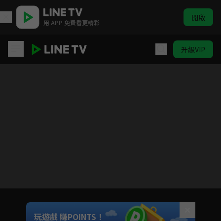
開啟
用 APP 免費看更精彩
升級VIP
山河月明
目前未允許這部影片在你所在的地區播放
如有不便請見諒
Unmute
玩遊戲 賺POINTS！