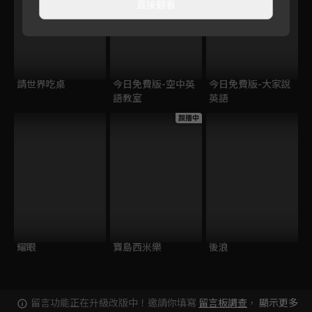
直接觀看
請世界吃桌
今日免費版-空中英
今日免費版-大家說
語教室
英語
跟播中
耀眼
寶島西米樂
後浪
留言功能正在升級改版中！邀請你填寫
留言板調查
，
顯示更多