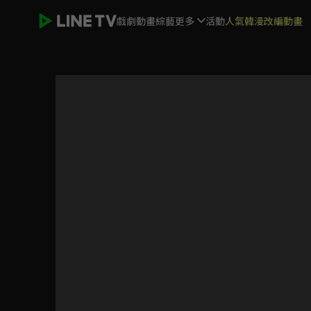
戲劇
動畫
綜藝
更多
活動
人氣韓漫改編動畫
山河月明