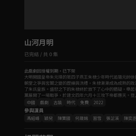
目前未允許這部影片在你所在的地區播放
山河月明
如有不便請見諒
已完結 / 共 0 集
回首頁
此戲劇因授權到期，已下架
大明開國皇帝朱元璋的第四子燕王朱棣少年時代追隨元帥徐
朝堂之爭與宮闈之變的歷練與洗禮，朱棣漸漸成為成熟的政
了朱氏皇族。盛怒之下的朱棣終於放下了心中的猶疑，舉起
黨展開了一場戰爭，於建文四年六月十三攻下帝都應天。登
七下西洋、五伐漠北、修治大典、遷都北平，創造了煊赫一
中國
戲劇
古裝
時代
免費
2022
參與演員
馮紹峰
穎兒
陳寶國
何晟銘
習雪
張芷溪
陳奕