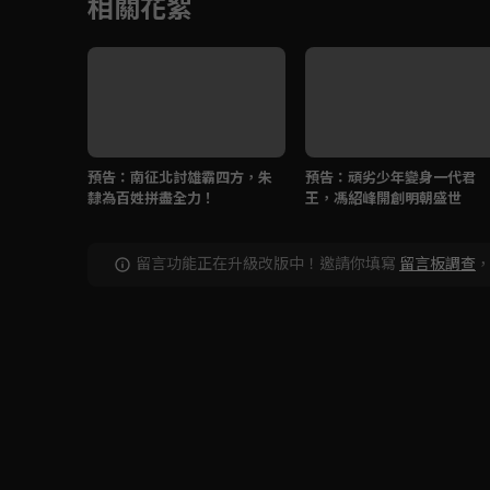
相關花絮
預告：南征北討雄霸四方，朱
預告：頑劣少年變身一代君
隸為百姓拼盡全力！
王，馮紹峰開創明朝盛世
留言功能正在升級改版中！邀請你填寫
留言板調查