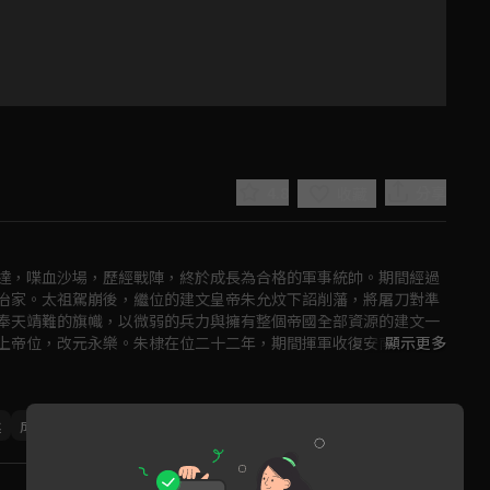
4.8
分享
收藏
達，喋血沙場，歷經戰陣，終於成長為合格的軍事統帥。期間經過
治家。太祖駕崩後，繼位的建文皇帝朱允炆下詔削藩，將屠刀對準
奉天靖難的旗幟，以微弱的兵力與擁有整個帝國全部資源的建文一
上帝位，改元永樂。朱棣在位二十二年，期間揮軍收復安南故土、
顯示更多
Play
時的“永樂盛世”。
Video
丞
成毅